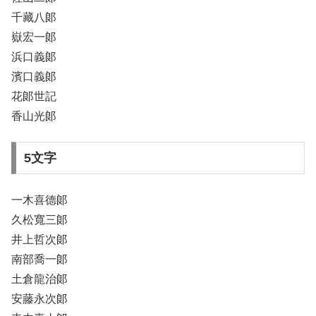
千藏八郞
嶽宏一郞
浜口義郞
濱口義郞
花郞世記
香山光郞
5文字
一木喜德郞
久松寬三郞
井上哲次郞
南部喬一郞
土倉龍治郞
安藤永次郞