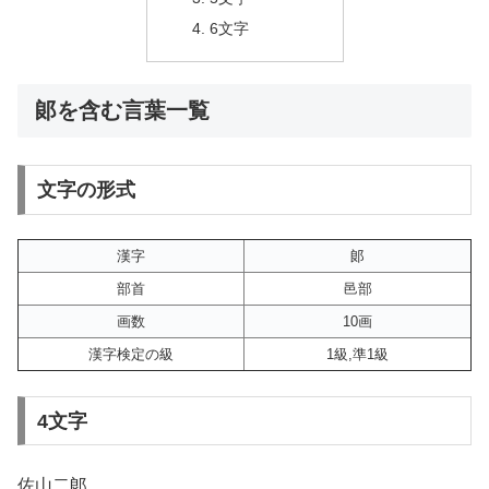
6文字
郞を含む言葉一覧
文字の形式
漢字
郞
部首
邑部
画数
10画
漢字検定の級
1級,準1級
4文字
佐山二郞