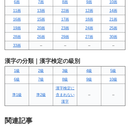
6画
7画
8画
9画
10画
11画
13画
22画
12画
14画
16画
15画
17画
18画
21画
19画
20画
23画
24画
25画
28画
26画
29画
27画
30画
33画
–
–
–
–
漢字の分類｜漢字検定の級別
1級
2級
3級
4級
5級
6級
7級
8級
9級
10級
漢字検定に
準1級
準2級
含まれない
–
–
漢字
関連記事