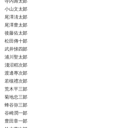
寺内壽太郞
小山文太郞
尾澤淸太郞
尾澤豊太郞
後藤佑太郞
松田傳十郞
武井悌四郞
浦川聖太郞
淺沼稻次郞
渡邊專次郞
若槻禮次郞
荒木平三郞
菊地忠三郞
蜂谷弥三郞
谷崎潤一郞
豊田章一郞