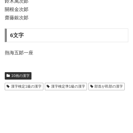
鈴木萬次郞
關根金次郞
齋藤銀次郞
6文字
熱海五郞一座
10画の漢字
漢字検定1級の漢字
漢字検定準1級の漢字
部首が邑部の漢字