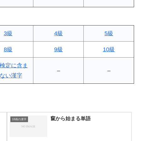
3級
4級
5級
8級
9級
10級
検定に含ま
–
–
ない漢字
竄から始まる単語
18画の漢字