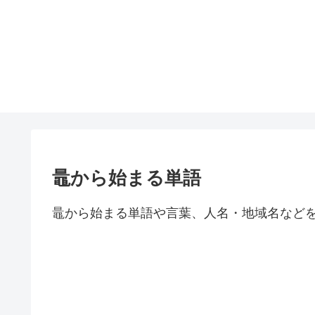
鼂から始まる単語
鼂から始まる単語や言葉、人名・地域名など