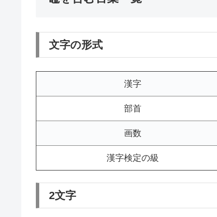
文字の形式
漢字
部首
画数
漢字検定の級
2文字