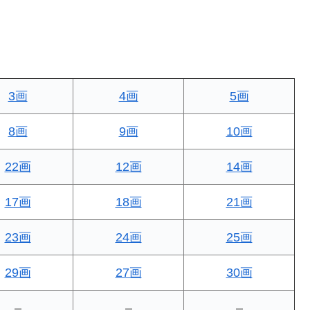
3画
4画
5画
8画
9画
10画
22画
12画
14画
17画
18画
21画
23画
24画
25画
29画
27画
30画
–
–
–