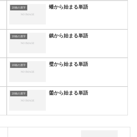
蟠から始まる単語
18画の漢字
鎮から始まる単語
18画の漢字
璧から始まる単語
18画の漢字
鎣から始まる単語
18画の漢字