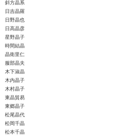
斜方晶系
日吉晶羅
日野晶也
日高晶彦
星野晶子
時間結晶
晶衛里仁
服部晶夫
木下淑晶
木内晶子
木村晶子
東晶貿易
東郷晶子
松尾晶代
松岡千晶
松本千晶