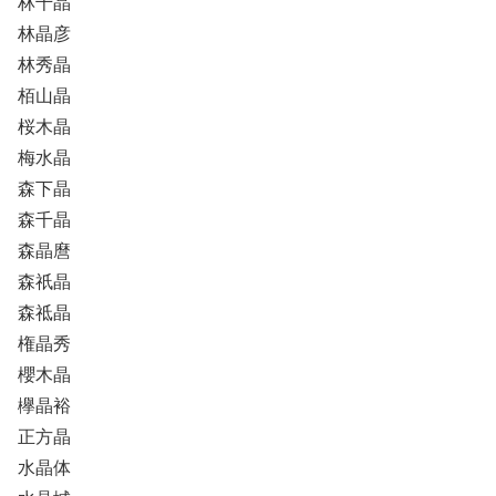
林千晶
林晶彦
林秀晶
栢山晶
桜木晶
梅水晶
森下晶
森千晶
森晶麿
森祇晶
森祗晶
権晶秀
櫻木晶
欅晶裕
正方晶
水晶体