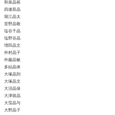
和泉晶裕
四連双晶
堀江晶太
堂野晶敬
塩谷千晶
塩野谷晶
増田晶文
外村晶子
外薗晶敏
多結晶体
大塚晶則
大塚晶文
大沼晶保
大津留晶
大窪晶与
大野晶子