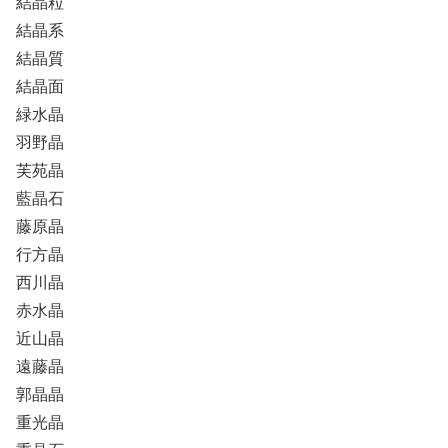
結晶粒
結晶系
結晶質
結晶面
緑水晶
羽野晶
芙苑晶
藍晶石
藤原晶
行方晶
西川晶
赤水晶
近山晶
遠藤晶
郭晶晶
重光晶