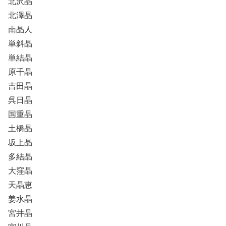
北沢晶
北澤晶
南晶人
単斜晶
単結晶
原千晶
吉田晶
呉日晶
国重晶
土橋晶
坂上晶
多結晶
大窪晶
天晶恵
姜水晶
宮井晶