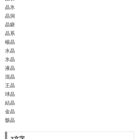
晶氷
晶洞
晶癖
晶系
楊晶
水晶
氷晶
液晶
混晶
王晶
球晶
結晶
金晶
骸晶
3文字