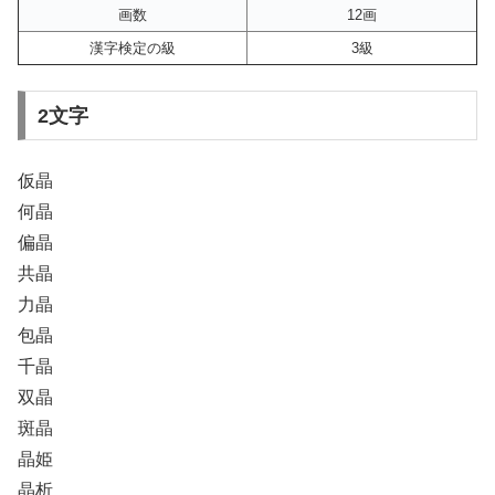
画数
12画
漢字検定の級
3級
2文字
仮晶
何晶
偏晶
共晶
力晶
包晶
千晶
双晶
斑晶
晶姫
晶析