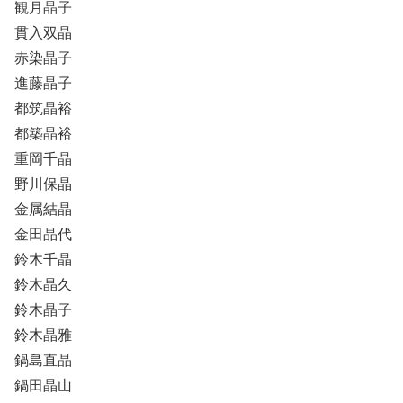
観月晶子
貫入双晶
赤染晶子
進藤晶子
都筑晶裕
都築晶裕
重岡千晶
野川保晶
金属結晶
金田晶代
鈴木千晶
鈴木晶久
鈴木晶子
鈴木晶雅
鍋島直晶
鍋田晶山