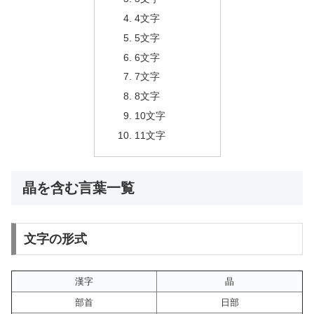
4文字
5文字
6文字
7文字
8文字
10文字
11文字
晶を含む言葉一覧
文字の形式
漢字
晶
部首
日部