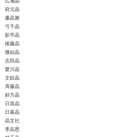
広瀬晶
府元晶
廉晶雅
弓千晶
影平晶
後藤晶
微結晶
志田晶
愛川晶
文鉉晶
斉藤晶
斜方晶
日昌晶
日暮晶
晶文社
李晶恩