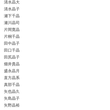
清水晶大
清水晶子
瀬下千晶
瀬川晶司
片岡寛晶
片桐千晶
田中晶子
田口千晶
田尻晶子
畑井貴晶
盛永晶月
直方晶系
真部千晶
矢也晶久
矢島晶子
矢野晶裕