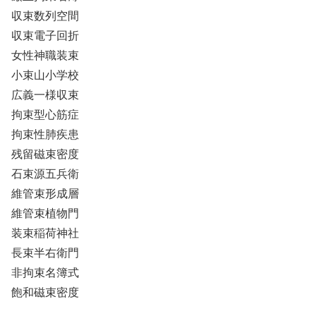
収束数列空間
収束電子回折
女性神職装束
小束山小学校
広義一様収束
拘束型心筋症
拘束性肺疾患
残留磁束密度
石束源五兵衛
維管束形成層
維管束植物門
装束稲荷神社
長束半右衛門
非拘束名簿式
飽和磁束密度