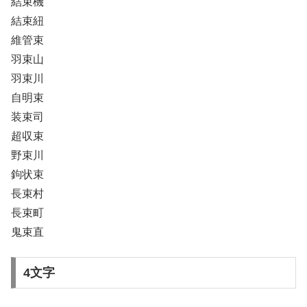
結束機
結束紐
維管束
羽束山
羽束川
自明束
装束司
超収束
野束川
鉤状束
長束村
長束町
鬼束直
4文字