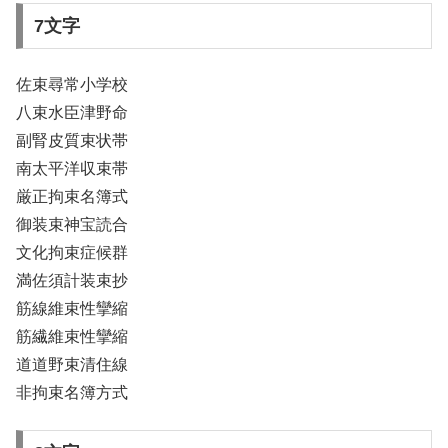
7文字
佐束尋常小学校
八束水臣津野命
副腎皮質束状帯
南太平洋収束帯
厳正拘束名簿式
御装束神宝読合
文化拘束症候群
満佐須計装束抄
筋線維束性攣縮
筋繊維束性攣縮
道道野束清住線
非拘束名簿方式