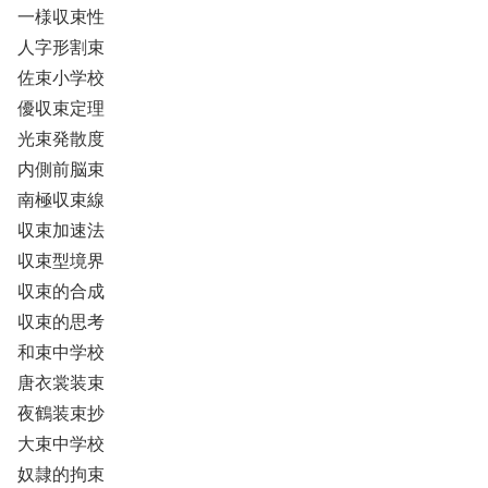
一様収束性
人字形割束
佐束小学校
優収束定理
光束発散度
内側前脳束
南極収束線
収束加速法
収束型境界
収束的合成
収束的思考
和束中学校
唐衣裳装束
夜鶴装束抄
大束中学校
奴隷的拘束