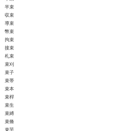
半束
収束
導束
幣束
拘束
接束
札束
束刈
束子
束帯
束本
束桿
束生
束縛
束脩
束芋