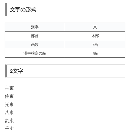
文字の形式
漢字
束
部首
木部
画数
7画
漢字検定の級
7級
2文字
主束
佐束
光束
八束
割束
千束