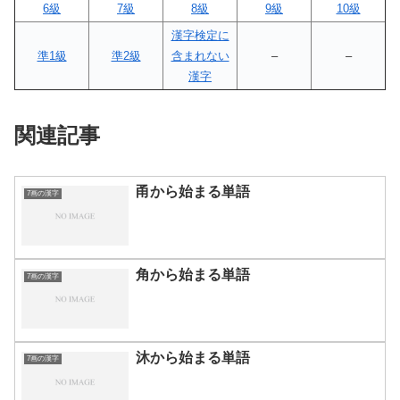
6級
7級
8級
9級
10級
漢字検定に
準1級
準2級
含まれない
–
–
漢字
関連記事
甬から始まる単語
7画の漢字
角から始まる単語
7画の漢字
沐から始まる単語
7画の漢字