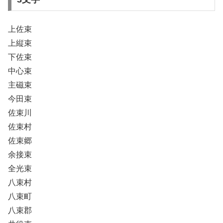
上佐束
上縦束
下佐束
中心束
主磁束
今田束
佐束川
佐束村
佐束郷
余接束
全光束
八束村
八束町
八束郡