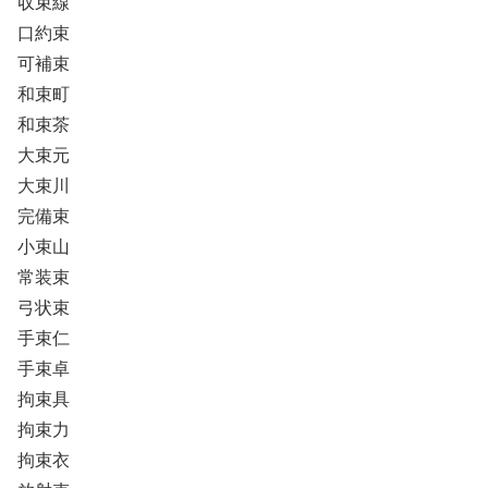
収束線
口約束
可補束
和束町
和束茶
大束元
大束川
完備束
小束山
常装束
弓状束
手束仁
手束卓
拘束具
拘束力
拘束衣