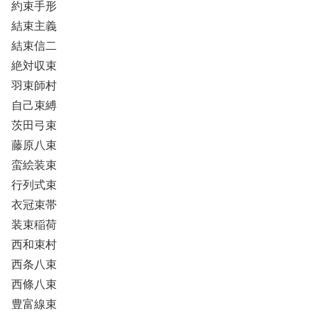
約束手形
結束主義
結束信二
絶対収束
羽束師村
自己束縛
茨田弓束
藤原八束
蛮絵装束
行列式束
衣冠束帯
装束稲荷
西和束村
西条八束
西條八束
豊富線束