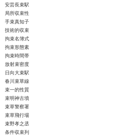
安芸長束駅
局所収束性
手束真知子
技術的収束
拘束名簿式
拘束形態素
拘束時間帯
放射束密度
日向大束駅
春川束草線
束一的性質
束明神古墳
束草警察署
束草飛行場
束野孝之丞
条件収束列