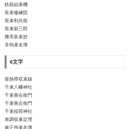
鉄筋結束機
長束修練院
長束利兵衛
長束新三郎
雅亮装束抄
非拘束名簿
6文字
亜熱帯収束線
千束八幡神社
千束善右衛門
千束善左衛門
千束稲荷神社
単調収束定理
厳正拘束名簿