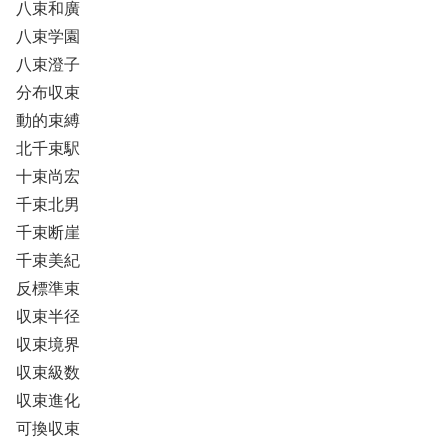
八束和廣
八束学園
八束澄子
分布収束
動的束縛
北千束駅
十束尚宏
千束北男
千束断崖
千束美紀
反標準束
収束半径
収束境界
収束級数
収束進化
可換収束