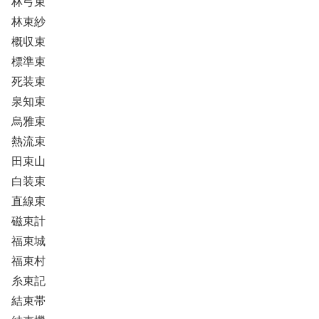
林弓束
林束紗
概収束
標準束
死装束
泉知束
烏雅束
熱流束
田束山
白装束
直線束
磁束計
福束城
福束村
糸束記
結束帯