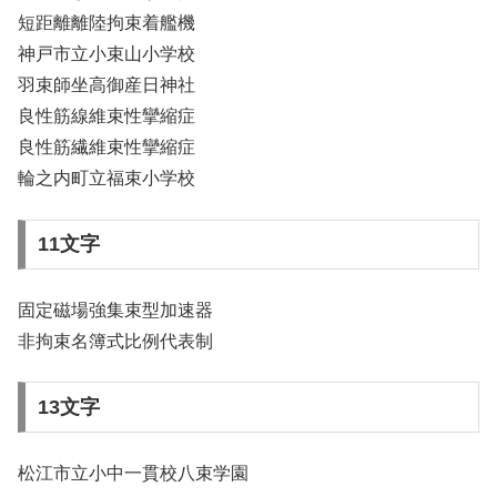
短距離離陸拘束着艦機
神戸市立小束山小学校
羽束師坐高御産日神社
良性筋線維束性攣縮症
良性筋繊維束性攣縮症
輪之内町立福束小学校
11文字
固定磁場強集束型加速器
非拘束名簿式比例代表制
13文字
松江市立小中一貫校八束学園