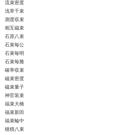
流束密度
浅草千束
測度収束
相互磁束
石原八束
石束毎公
石束毎明
石束毎雅
確率収束
磁束密度
磁束量子
神官装束
福束大橋
福束新田
福束輪中
穂積八束