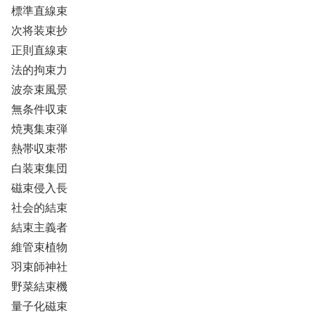
標準直線束
次将装束抄
正則直線束
法的拘束力
波奈束風景
無条件収束
焼夷集束弾
熱帯収束帯
白装束集団
磁束侵入長
社会的結束
結束主義者
維管束植物
羽束師神社
野菜結束機
量子化磁束