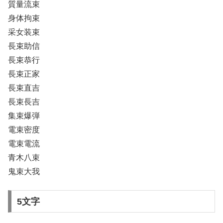
質量流束
身体拘束
采女装束
長束助信
長束恭行
長束正家
長束直吉
長束長吉
集束爆弾
電束密度
電束電流
青木八束
鬼束大我
5文字