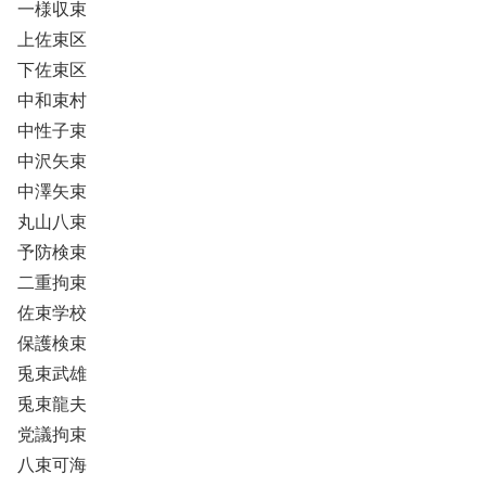
一様収束
上佐束区
下佐束区
中和束村
中性子束
中沢矢束
中澤矢束
丸山八束
予防検束
二重拘束
佐束学校
保護検束
兎束武雄
兎束龍夫
党議拘束
八束可海