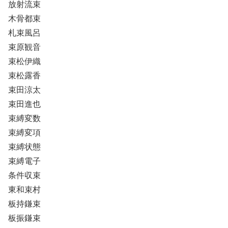
放射流束
木骨都束
札束風呂
束原観音
束松伊織
束松露香
束田涼太
束田進也
束縛変数
束縛変項
束縛状態
束縛電子
条件収束
東和束村
板持鎌束
板振鎌束