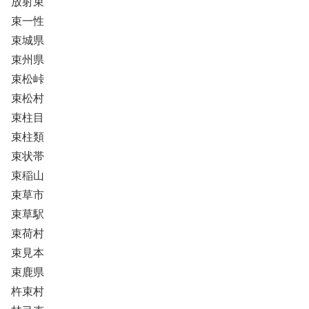
放射束
束一性
束城県
束州県
束松峠
束松村
束柱目
束柱類
束状帯
束稲山
束草市
束草駅
束荷村
束見本
束鹿県
杵束村