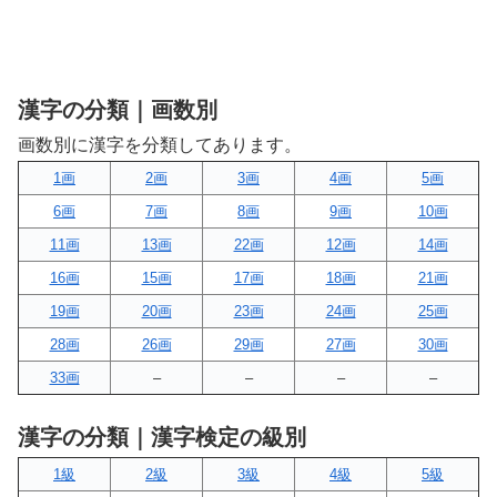
漢字の分類｜画数別
画数別に漢字を分類してあります。
1画
2画
3画
4画
5画
6画
7画
8画
9画
10画
11画
13画
22画
12画
14画
16画
15画
17画
18画
21画
19画
20画
23画
24画
25画
28画
26画
29画
27画
30画
33画
–
–
–
–
漢字の分類｜漢字検定の級別
1級
2級
3級
4級
5級