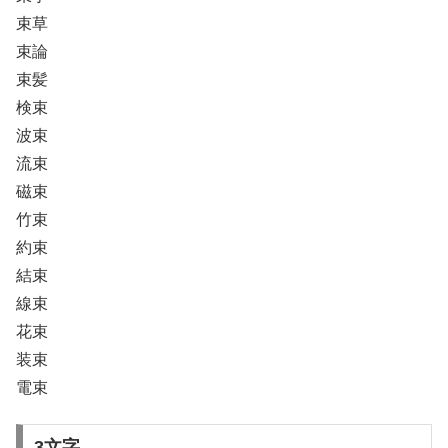
束草
束論
束髪
検束
波束
流束
磁束
竹束
約束
結束
線束
花束
装束
電束
3文字