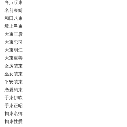
各点収束
名前束縛
和田八束
坂上弓束
大束匡彦
大束忠司
大束明江
大束重善
女房装束
巫女装束
平安装束
恋愛約束
手束伊吹
手束正昭
拘束名簿
拘束性愛