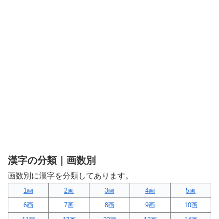
漢字の分類｜画数別
画数別に漢字を分類してあります。
1画
2画
3画
4画
5画
6画
7画
8画
9画
10画