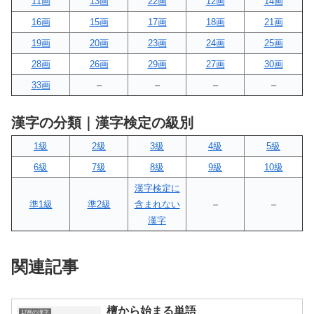
11画
13画
22画
12画
14画
16画
15画
17画
18画
21画
19画
20画
23画
24画
25画
28画
26画
29画
27画
30画
33画
–
–
–
–
漢字の分類｜漢字検定の級別
1級
2級
3級
4級
5級
6級
7級
8級
9級
10級
漢字検定に
準1級
準2級
含まれない
–
–
漢字
関連記事
檀から始まる単語
17画の漢字