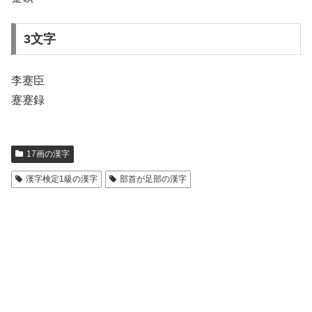
3文字
李蹇臣
蹇蹇録
17画の漢字
漢字検定1級の漢字
部首が足部の漢字