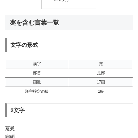
蹇を含む言葉一覧
文字の形式
漢字
蹇
部首
足部
画数
17画
漢字検定の級
1級
2文字
蹇曼
蹇碩