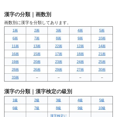
漢字の分類｜画数別
画数別に漢字を分類してあります。
1画
2画
3画
4画
5画
6画
7画
8画
9画
10画
11画
13画
22画
12画
14画
16画
15画
17画
18画
21画
19画
20画
23画
24画
25画
28画
26画
29画
27画
30画
33画
–
–
–
–
漢字の分類｜漢字検定の級別
1級
2級
3級
4級
5級
6級
7級
8級
9級
10級
漢字検定に