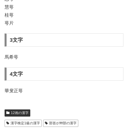
慧萼
桂萼
萼片
3文字
馬希萼
4文字
華叟正萼
12画の漢字
漢字検定1級の漢字
部首が艸部の漢字