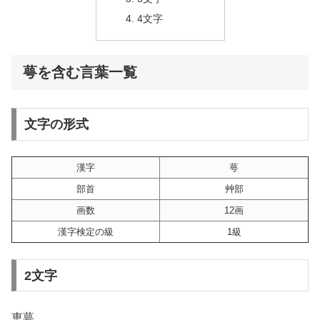
4文字
萼を含む言葉一覧
文字の形式
漢字
萼
部首
艸部
画数
12画
漢字検定の級
1級
2文字
恵萼