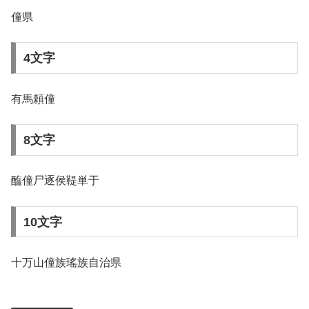
僮県
4文字
有馬頼僮
8文字
醢僮尸逐侯鞮単于
10文字
十万山僮族瑤族自治県