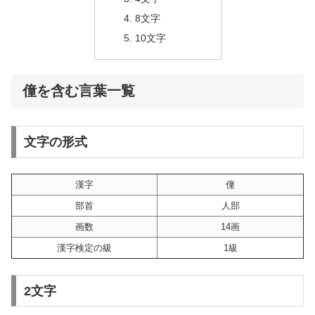
8文字
10文字
僮を含む言葉一覧
文字の形式
漢字
僮
部首
人部
画数
14画
漢字検定の級
1級
2文字