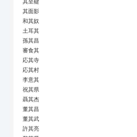
其至鞬
其面影
和其奴
土耳其
孫其昌
審食其
応其寺
応其村
李意其
祝其県
聶其杰
董其昌
董其武
許其亮