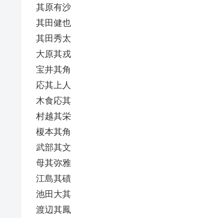
其原有沙
其田健也
其田秀太
大原其戎
宝井其角
応其上人
木食応其
村越其栄
榎本其角
武部其文
母其弥雅
江島其磧
池田大其
渡辺其鳳