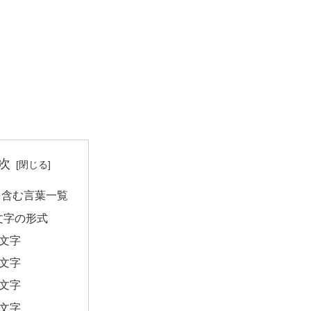
次
を含む言葉一覧
文字の形式
2文字
3文字
4文字
5文字