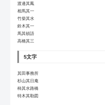
渡邊其鳳
相馬其一
竹柴其水
鈴木其一
馬其頓語
高橋其三
5文字
其田事務所
杉山其日庵
柿其水路橋
特木其勒図