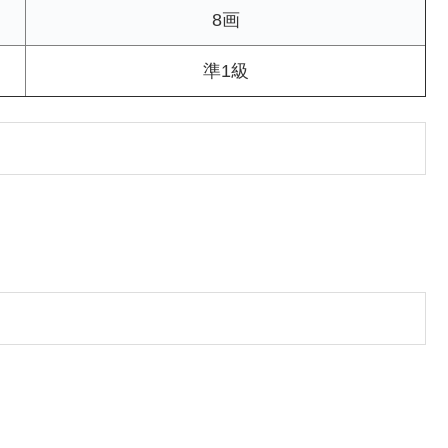
8画
準1級