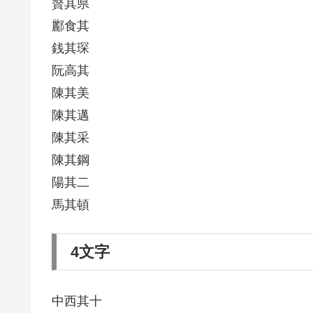
贅其県
酈食其
銭其琛
阮高其
陳其美
陳其邁
陳其采
陳其鋼
陽其二
馬其頓
4文字
中西其十