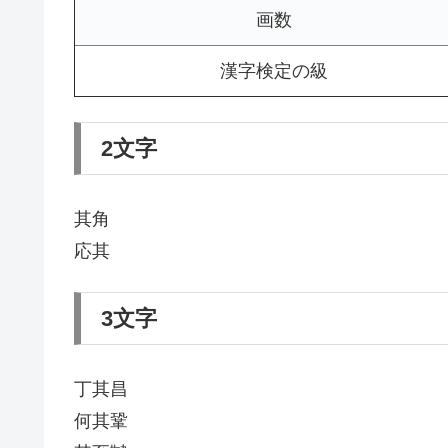
画数
漢字検定の級
2文字
其角
応其
3文字
丁其昌
何其鞏