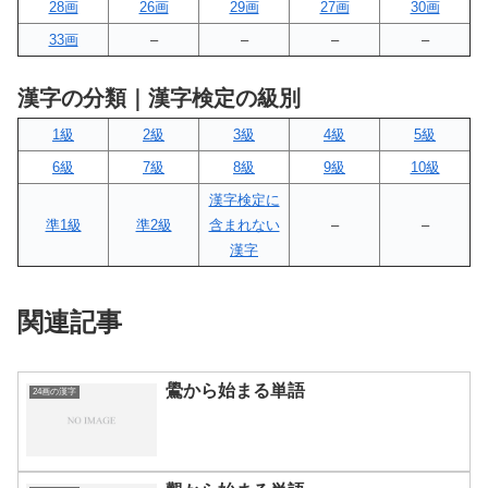
28画
26画
29画
27画
30画
33画
–
–
–
–
漢字の分類｜漢字検定の級別
1級
2級
3級
4級
5級
6級
7級
8級
9級
10級
漢字検定に
準1級
準2級
含まれない
–
–
漢字
関連記事
鷽から始まる単語
24画の漢字