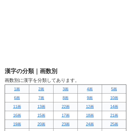
漢字の分類｜画数別
画数別に漢字を分類してあります。
1画
2画
3画
4画
5画
6画
7画
8画
9画
10画
11画
13画
22画
12画
14画
16画
15画
17画
18画
21画
19画
20画
23画
24画
25画