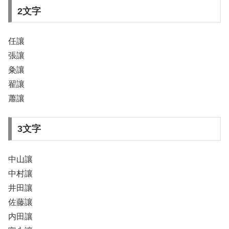
2文字
任讓
張讓
粂讓
翟讓
蕭讓
3文字
中山讓
中村讓
井田讓
佐藤讓
内田讓