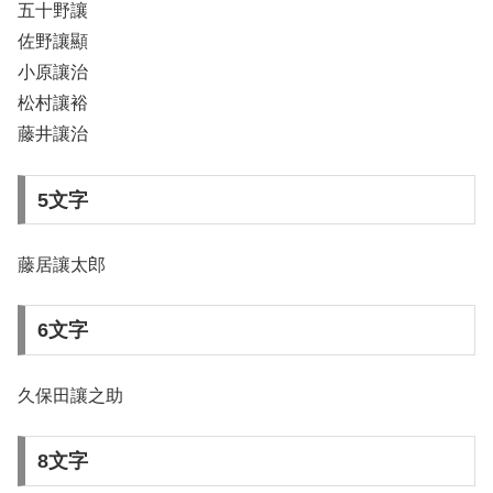
五十野讓
佐野讓顯
小原讓治
松村讓裕
藤井讓治
5文字
藤居讓太郎
6文字
久保田讓之助
8文字