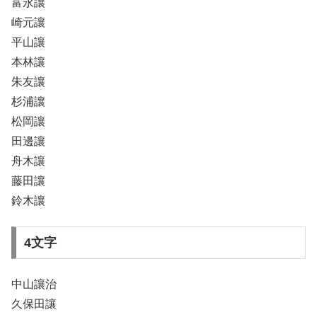
富永讓
崎元讓
平山讓
本林讓
朱友讓
杉浦讓
松岡讓
田邊讓
舟木讓
藤田讓
鈴木讓
4文字
中山讓治
久保田讓