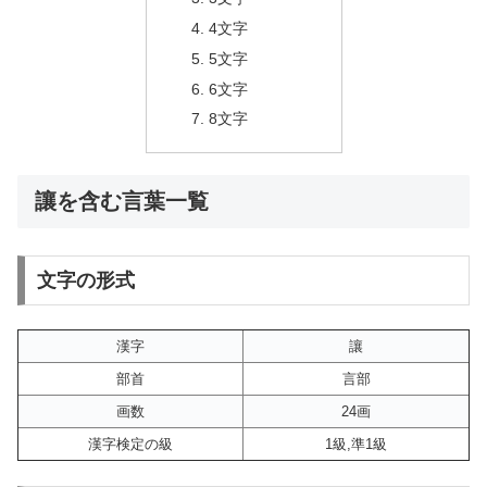
4文字
5文字
6文字
8文字
讓を含む言葉一覧
文字の形式
漢字
讓
部首
言部
画数
24画
漢字検定の級
1級,準1級