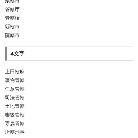
県轄市
管轄庁
管轄権
縣轄市
院轄市
4文字
上田轄麻
事物管轄
任意管轄
司法管轄
土地管轄
審級管轄
専属管轄
所轄刑事