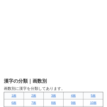
漢字の分類｜画数別
画数別に漢字を分類してあります。
1画
2画
3画
4画
5画
6画
7画
8画
9画
10画