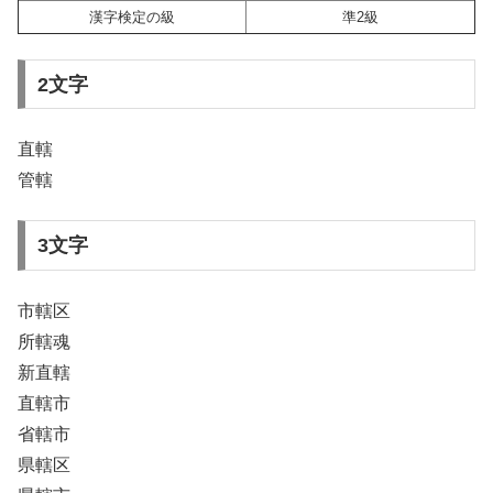
漢字検定の級
準2級
2文字
直轄
管轄
3文字
市轄区
所轄魂
新直轄
直轄市
省轄市
県轄区