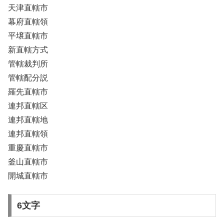
天津直轄市
幕府直轄領
平壌直轄市
新直轄方式
管轄裁判所
管轄配分説
羅先直轄市
連邦直轄区
連邦直轄地
連邦直轄領
重慶直轄市
釜山直轄市
開城直轄市
6文字