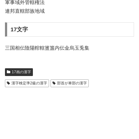
軍事域外管轄権法
連邦直轄部族地域
17文字
三国相伝陰陽輨轄簠簋内伝金烏玉兎集
17画の漢字
漢字検定準2級の漢字
部首が車部の漢字