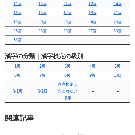
11画
13画
22画
12画
14画
16画
15画
17画
18画
21画
19画
20画
23画
24画
25画
28画
26画
29画
27画
30画
33画
–
–
–
–
漢字の分類｜漢字検定の級別
1級
2級
3級
4級
5級
6級
7級
8級
9級
10級
漢字検定に
準1級
準2級
含まれない
–
–
漢字
関連記事