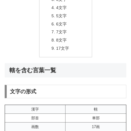
4文字
5文字
6文字
7文字
8文字
17文字
轄を含む言葉一覧
文字の形式
漢字
轄
部首
車部
画数
17画