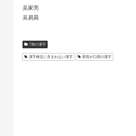
吴家亮
吴易昺
7画の漢字
漢字検定に含まれない漢字
部首が口部の漢字