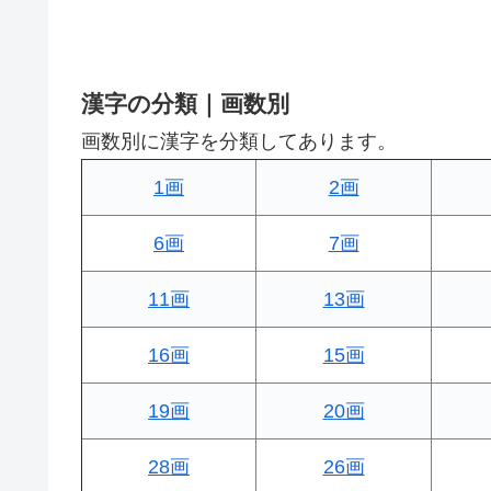
漢字の分類｜画数別
画数別に漢字を分類してあります。
1画
2画
6画
7画
11画
13画
16画
15画
19画
20画
28画
26画