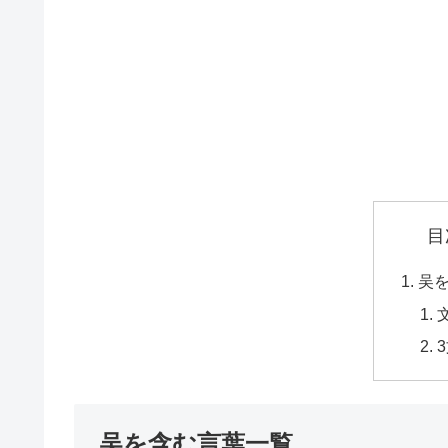
目
吴
吴を含む言葉一覧