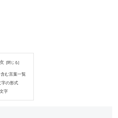
次
を含む言葉一覧
文字の形式
3文字