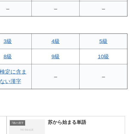
–
–
–
3級
4級
5級
8級
9級
10級
検定に含ま
–
–
ない漢字
苏から始まる単語
7画の漢字