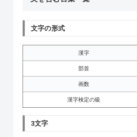
文字の形式
漢字
部首
画数
漢字検定の級
3文字