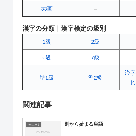
33画
–
漢字の分類｜漢字検定の級別
1級
2級
6級
7級
漢字
準1級
準2級
れ
関連記事
別から始まる単語
7画の漢字