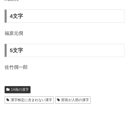
4文字
福原元僴
5文字
佐竹僴一郎
14画の漢字
漢字検定に含まれない漢字
部首が人部の漢字