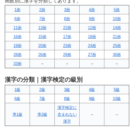
画数別に漢字を分類してあります。
1画
2画
3画
4画
5画
6画
7画
8画
9画
10画
11画
13画
22画
12画
14画
16画
15画
17画
18画
21画
19画
20画
23画
24画
25画
28画
26画
29画
27画
30画
33画
–
–
–
–
漢字の分類｜漢字検定の級別
1級
2級
3級
4級
5級
6級
7級
8級
9級
10級
漢字検定に
準1級
準2級
含まれない
–
–
漢字