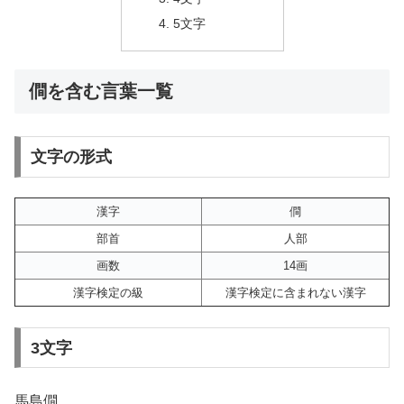
5文字
僴を含む言葉一覧
文字の形式
漢字
僴
部首
人部
画数
14画
漢字検定の級
漢字検定に含まれない漢字
3文字
馬島僴