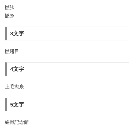
撚弦
撚糸
3文字
撚翅目
4文字
上毛撚糸
5文字
絹撚記念館