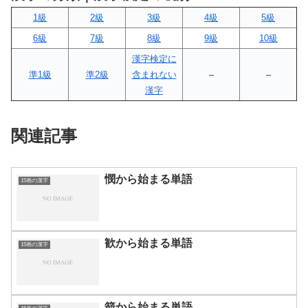
1級
2級
3級
4級
5級
6級
7級
8級
9級
10級
漢字検定に
準1級
準2級
含まれない
–
–
漢字
関連記事
憫から始まる単語
15画の漢字
歓から始まる単語
15画の漢字
箭から始まる単語