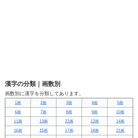
漢字の分類｜画数別
画数別に漢字を分類してあります。
1画
2画
3画
4画
5画
6画
7画
8画
9画
10画
11画
13画
22画
12画
14画
16画
15画
17画
18画
21画