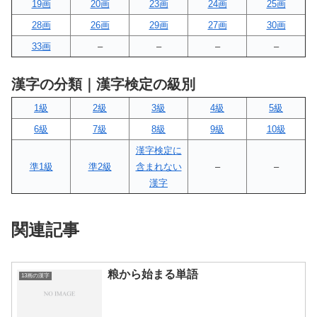
19画
20画
23画
24画
25画
28画
26画
29画
27画
30画
33画
–
–
–
–
漢字の分類｜漢字検定の級別
1級
2級
3級
4級
5級
6級
7級
8級
9級
10級
漢字検定に
準1級
準2級
含まれない
–
–
漢字
関連記事
粮から始まる単語
13画の漢字