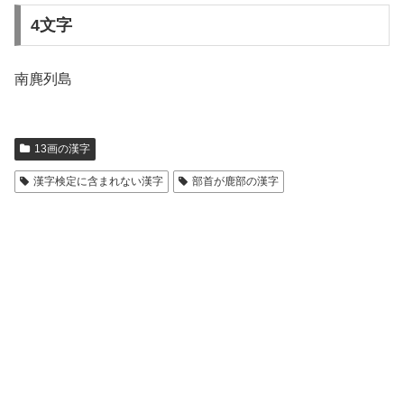
4文字
南麂列島
13画の漢字
漢字検定に含まれない漢字
部首が鹿部の漢字