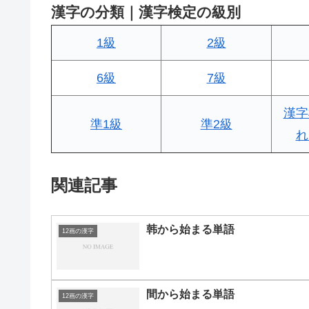
漢字の分類｜漢字検定の級別
1級
2級
6級
7級
漢字
準1級
準2級
れ
関連記事
韩から始まる単語
12画の漢字
間から始まる単語
12画の漢字