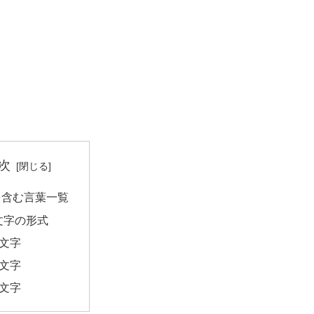
次
を含む言葉一覧
文字の形式
2文字
3文字
4文字