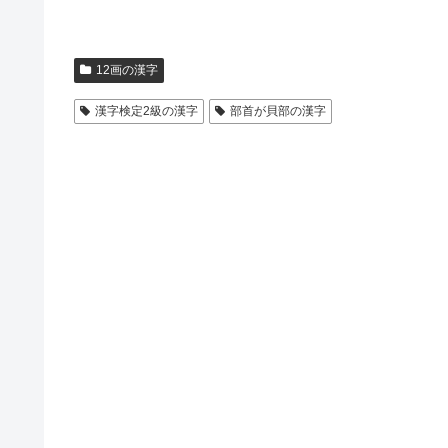
12画の漢字
漢字検定2級の漢字
部首が貝部の漢字