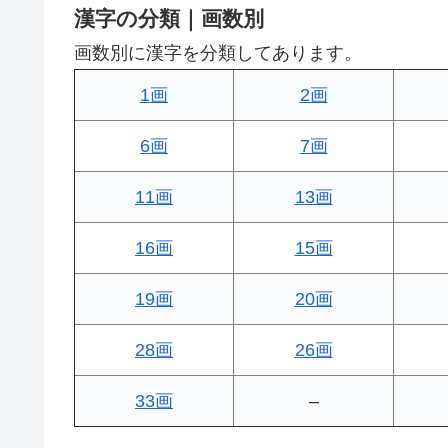
漢字の分類｜画数別
画数別に漢字を分類してあります。
1画
2画
6画
7画
11画
13画
16画
15画
19画
20画
28画
26画
33画
–