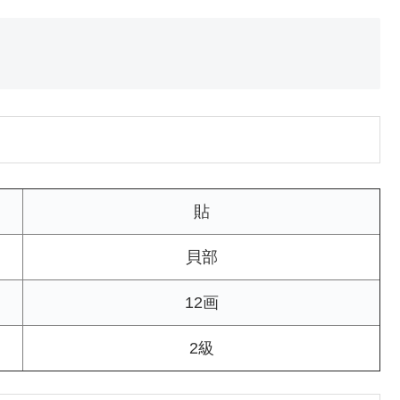
貼
貝部
12画
2級