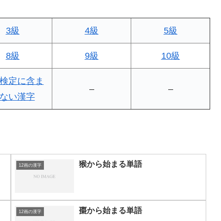
3級
4級
5級
8級
9級
10級
検定に含ま
–
–
ない漢字
猴から始まる単語
12画の漢字
棗から始まる単語
12画の漢字