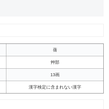
蒨
艸部
13画
漢字検定に含まれない漢字