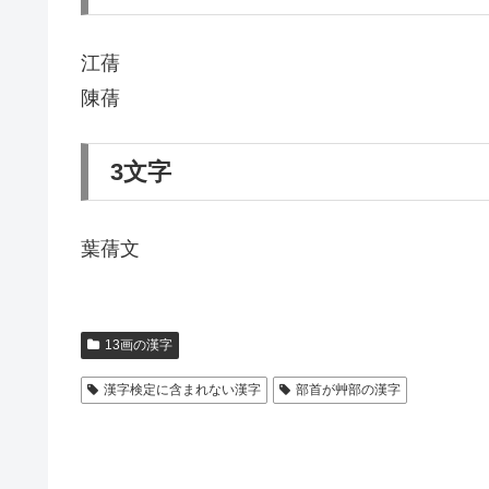
江蒨
陳蒨
3文字
葉蒨文
13画の漢字
漢字検定に含まれない漢字
部首が艸部の漢字