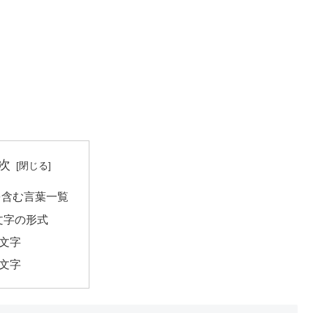
次
を含む言葉一覧
文字の形式
2文字
3文字