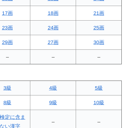
17画
18画
21画
23画
24画
25画
29画
27画
30画
–
–
–
3級
4級
5級
8級
9級
10級
検定に含ま
–
–
ない漢字