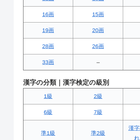
16画
15画
19画
20画
28画
26画
33画
–
漢字の分類｜漢字検定の級別
1級
2級
6級
7級
漢字
準1級
準2級
れ