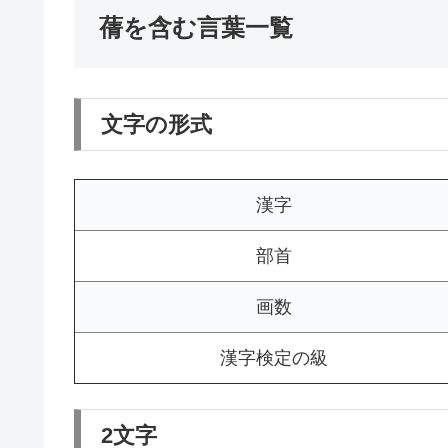
蒨を含む言葉一覧
文字の形式
漢字
部首
画数
漢字検定の級
2文字