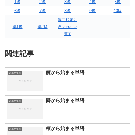
1級
2級
3級
4級
5級
6級
7級
8級
9級
10級
漢字検定に
準1級
準2級
含まれない
–
–
漢字
関連記事
籠から始まる単語
22画の漢字
龔から始まる単語
22画の漢字
穰から始まる単語
22画の漢字