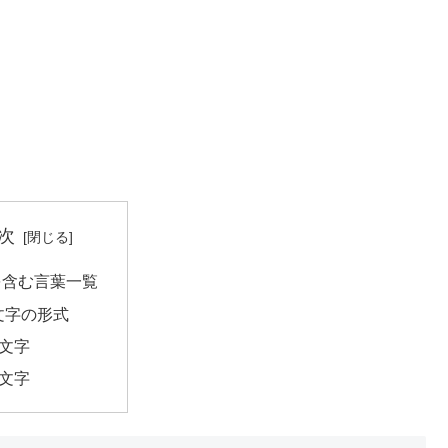
次
を含む言葉一覧
文字の形式
2文字
4文字