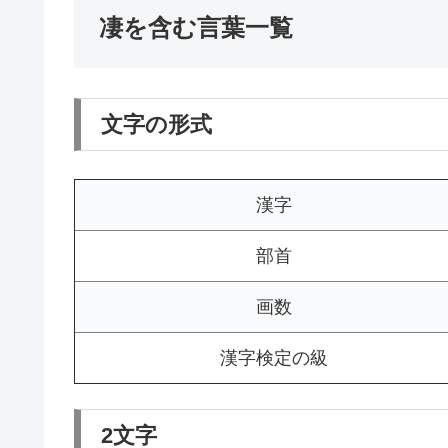
凄を含む言葉一覧
文字の形式
漢字
部首
画数
漢字検定の級
2文字