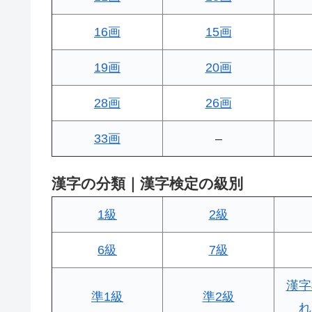
16画
15画
19画
20画
28画
26画
33画
–
漢字の分類｜漢字検定の級別
1級
2級
6級
7級
漢字
準1級
準2級
れ