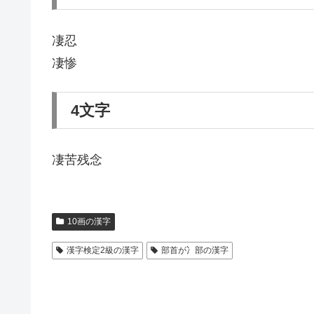
凄忍
凄惨
4文字
凄苦残念
10画の漢字
漢字検定2級の漢字
部首が冫部の漢字