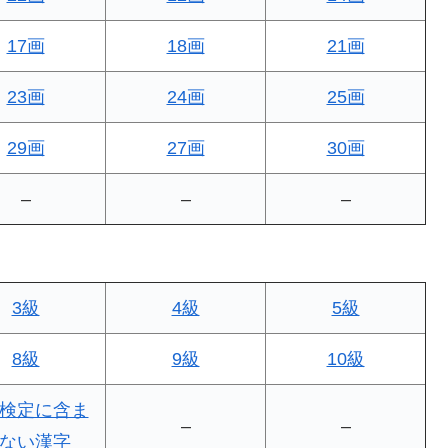
17画
18画
21画
23画
24画
25画
29画
27画
30画
–
–
–
3級
4級
5級
8級
9級
10級
検定に含ま
–
–
ない漢字