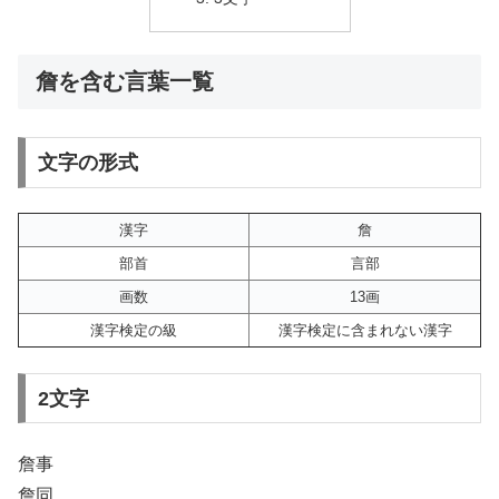
詹を含む言葉一覧
文字の形式
漢字
詹
部首
言部
画数
13画
漢字検定の級
漢字検定に含まれない漢字
2文字
詹事
詹同