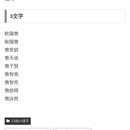
3文字
欧陽詹
歐陽詹
詹世釵
詹天佑
詹子賢
詹智堯
詹智尭
詹皓晴
詹詠然
13画の漢字