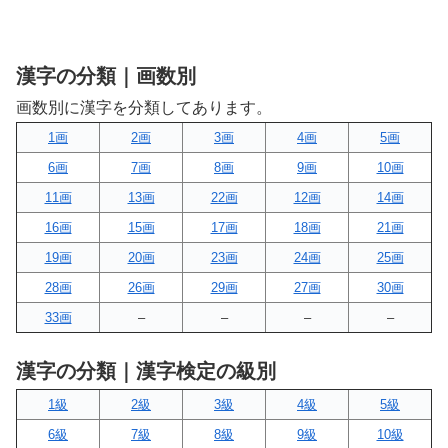
漢字の分類｜画数別
画数別に漢字を分類してあります。
1画
2画
3画
4画
5画
6画
7画
8画
9画
10画
11画
13画
22画
12画
14画
16画
15画
17画
18画
21画
19画
20画
23画
24画
25画
28画
26画
29画
27画
30画
33画
–
–
–
–
漢字の分類｜漢字検定の級別
1級
2級
3級
4級
5級
6級
7級
8級
9級
10級