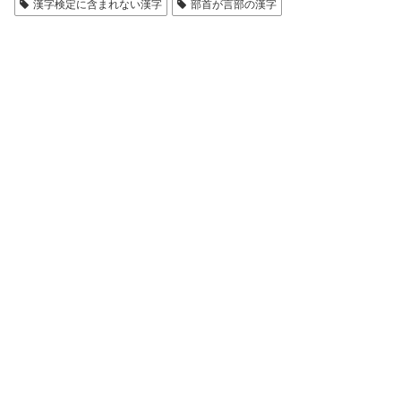
漢字検定に含まれない漢字
部首が言部の漢字