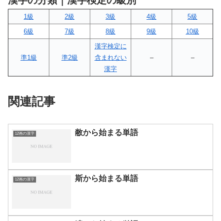
漢字の分類｜漢字検定の級別
1級
2級
3級
4級
5級
6級
7級
8級
9級
10級
漢字検定に
準1級
準2級
含まれない
–
–
漢字
関連記事
敝から始まる単語
12画の漢字
斯から始まる単語
12画の漢字