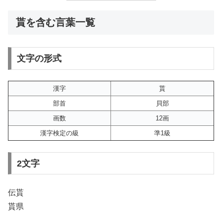
貰を含む言葉一覧
文字の形式
漢字
貰
部首
貝部
画数
12画
漢字検定の級
準1級
2文字
伝貰
貰県