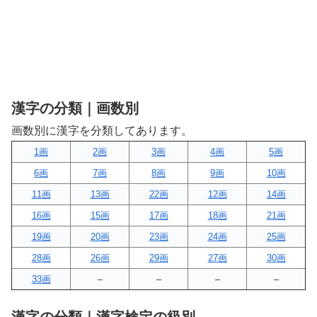
漢字の分類｜画数別
画数別に漢字を分類してあります。
1画
2画
3画
4画
5画
6画
7画
8画
9画
10画
11画
13画
22画
12画
14画
16画
15画
17画
18画
21画
19画
20画
23画
24画
25画
28画
26画
29画
27画
30画
33画
–
–
–
–