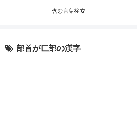
含む言葉検索
部首が匚部の漢字