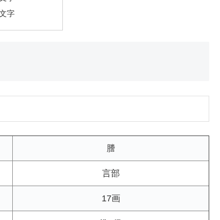
7文字
謄
言部
17画