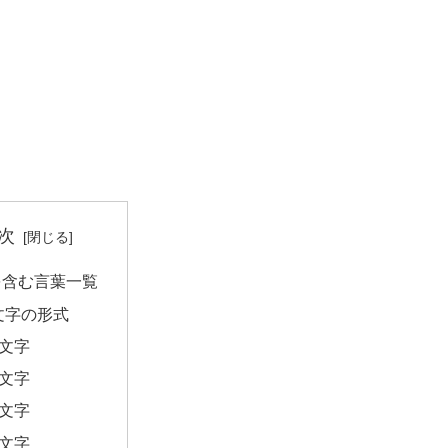
次
を含む言葉一覧
文字の形式
2文字
3文字
4文字
5文字