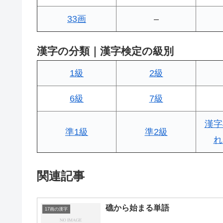
33画
–
漢字の分類｜漢字検定の級別
1級
2級
6級
7級
漢字
準1級
準2級
れ
関連記事
礁から始まる単語
17画の漢字