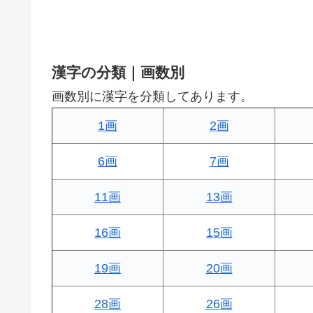
漢字の分類｜画数別
画数別に漢字を分類してあります。
1画
2画
6画
7画
11画
13画
16画
15画
19画
20画
28画
26画