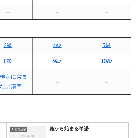
–
–
–
3級
4級
5級
8級
9級
10級
検定に含ま
–
–
ない漢字
鞠から始まる単語
17画の漢字