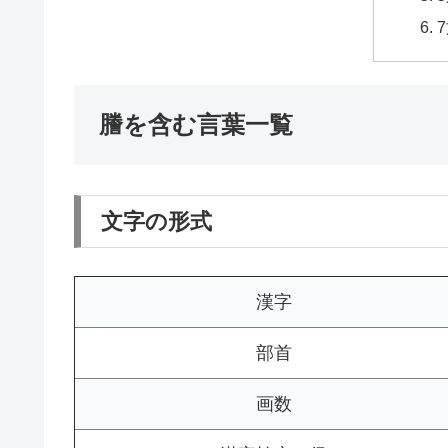
謄を含む言葉一覧
文字の形式
漢字
部首
画数