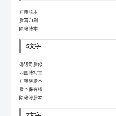
戸籍謄本
謄写印刷
除籍謄本
5文字
備辺司謄録
四国謄写堂
戸籍簿謄本
謄本保有権
除籍簿謄本
7文字