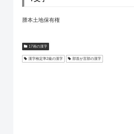
謄本土地保有権
17画の漢字
漢字検定準2級の漢字
部首が言部の漢字