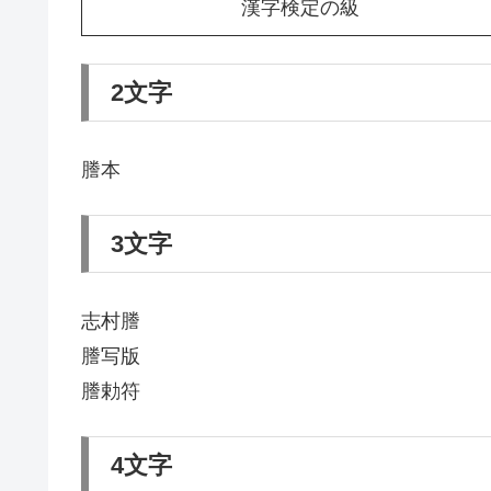
漢字検定の級
2文字
謄本
3文字
志村謄
謄写版
謄勅符
4文字