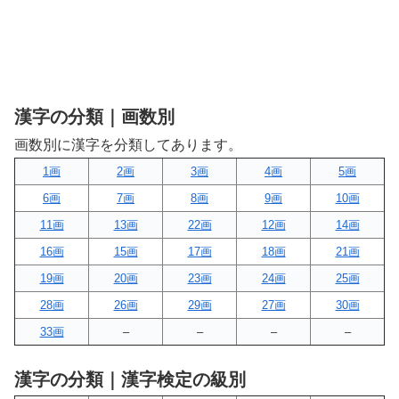
漢字の分類｜画数別
画数別に漢字を分類してあります。
1画
2画
3画
4画
5画
6画
7画
8画
9画
10画
11画
13画
22画
12画
14画
16画
15画
17画
18画
21画
19画
20画
23画
24画
25画
28画
26画
29画
27画
30画
33画
–
–
–
–
漢字の分類｜漢字検定の級別