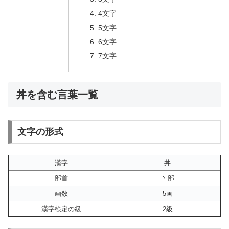
4文字
5文字
6文字
7文字
丼を含む言葉一覧
文字の形式
漢字
丼
部首
丶部
画数
5画
漢字検定の級
2級