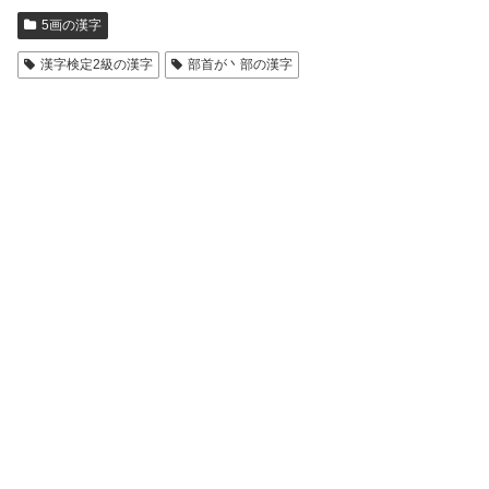
5画の漢字
漢字検定2級の漢字
部首が丶部の漢字