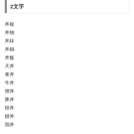
2文字
丼板
丼物
丼鉢
丼鍋
丼飯
天丼
東丼
牛丼
狸丼
豚丼
韓丼
鰻丼
鶏丼