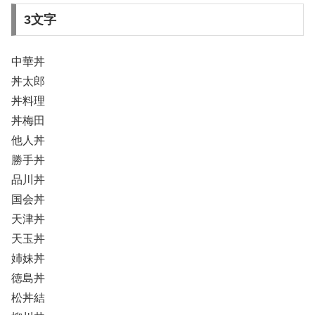
3文字
中華丼
丼太郎
丼料理
丼梅田
他人丼
勝手丼
品川丼
国会丼
天津丼
天玉丼
姉妹丼
徳島丼
松丼結