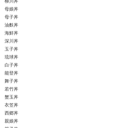
柳川丼
母娘丼
母子丼
油麩丼
海鮮丼
深川丼
玉子丼
琉球丼
白子丼
能登丼
舞子丼
若竹丼
蟹玉丼
衣笠丼
西郷丼
親娘丼