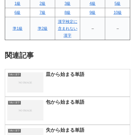
1級
2級
3級
4級
5級
6級
7級
8級
9級
10級
漢字検定に
準1級
準2級
含まれない
–
–
漢字
関連記事
皿から始まる単語
5画の漢字
包から始まる単語
5画の漢字
失から始まる単語
5画の漢字