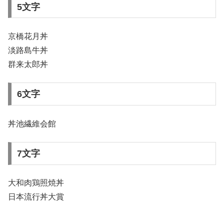
5文字
京橋花月丼
淡路島牛丼
群来太郎丼
6文字
丼池繊維会館
7文字
大和肉鶏照焼丼
日本流行丼大賞