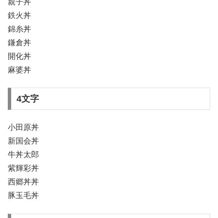
親子丼
鉄火丼
錦糸丼
鎌倉丼
開化丼
麻婆丼
4文字
小田原丼
新国会丼
牛丼太郎
紫輝彩丼
西郷丼丼
豚玉毛丼