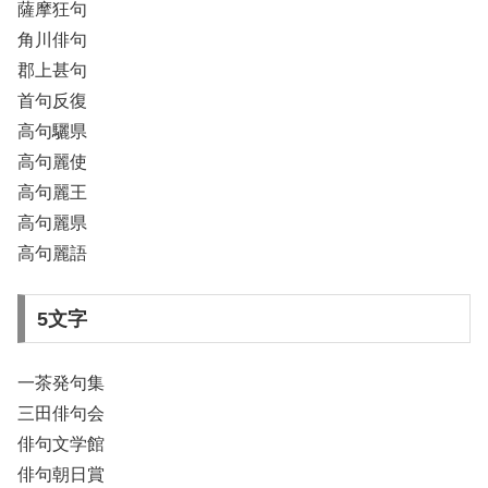
薩摩狂句
角川俳句
郡上甚句
首句反復
高句驪県
高句麗使
高句麗王
高句麗県
高句麗語
5文字
一茶発句集
三田俳句会
俳句文学館
俳句朝日賞