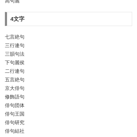
高句麗
4文字
七言絶句
三行連句
三韻句法
下句麗侯
二行連句
五言絶句
京大俳句
修飾語句
俳句団体
俳句王国
俳句研究
俳句結社