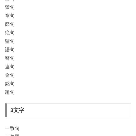
禁句
章句
節句
絶句
聖句
語句
警句
連句
金句
銘句
題句
3文字
一致句