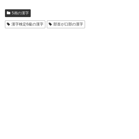
5画の漢字
漢字検定6級の漢字
部首が口部の漢字