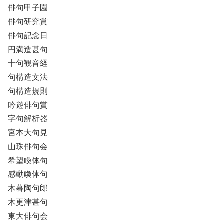
俳句甲子園
俳句研究賞
俳句記念日
円満造甚句
十句観音経
句構造文法
句構造規則
吟遊俳句賞
字句解析器
宮本大句見
山珠俳句会
希望喚体句
感動喚体句
木暮陶句郎
木更津甚句
東大俳句会