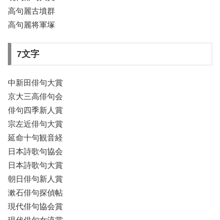
高句麗古墳群
高句麗将軍塚
7文字
中新田俳句大賞
京大三高俳句会
俳句四季新人賞
宗左近俳句大賞
延命十句観音経
日本詩歌句協会
日本詩歌句大賞
朝日俳句新人賞
漱石俳句探偵帖
現代俳句協会賞