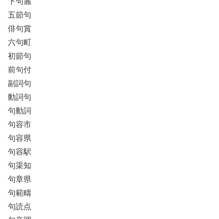
下句麗
五節句
俳句賞
六句町
初節句
前句付
副詞句
動詞句
句動詞
句容市
句容県
句容駅
句渠知
句章県
句範疇
句読点