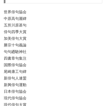
世界俳句協会
中原高句麗碑
五所川原甚句
俳句四季大賞
加美俳句大賞
勝宗十句義論
句句廼馳神社
四書章句集注
国際俳句協会
尾崎康工句碑
新俳句人連盟
新興俳句運動
日本俳句協会
現代俳句協会
現代俳句大賞