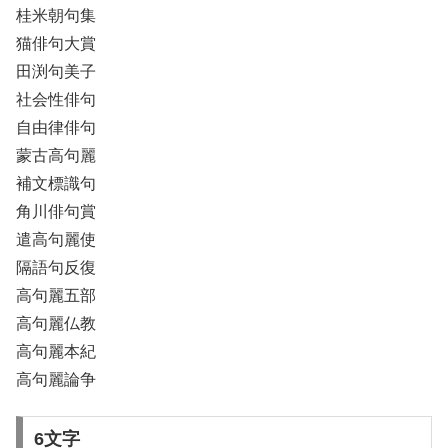
桂米朝句集
猫俳句大賞
田渕句美子
社会性俳句
自由律俳句
蒙古高句麗
補文標識句
角川俳句賞
遣高句麗使
隔語句反復
高句麗五部
高句麗仏教
高句麗本紀
高句麗論争
6文字