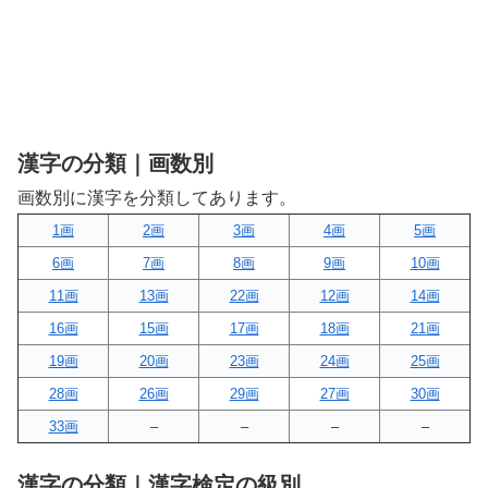
漢字の分類｜画数別
画数別に漢字を分類してあります。
1画
2画
3画
4画
5画
6画
7画
8画
9画
10画
11画
13画
22画
12画
14画
16画
15画
17画
18画
21画
19画
20画
23画
24画
25画
28画
26画
29画
27画
30画
33画
–
–
–
–
漢字の分類｜漢字検定の級別