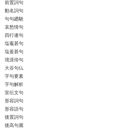
前置詞句
動名詞句
句句廼馳
哀愁情句
四行連句
塩竈甚句
塩釜甚句
境涯俳句
大谷句仏
字句要素
字句解析
宣伝文句
形容詞句
形容語句
後置詞句
後高句麗