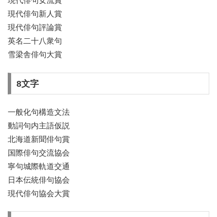
現代俳句女流賞
現代俳句新人賞
現代俳句評論賞
英名二十八衆句
雪梁舎俳句大賞
8文字
一般化句構造文法
動詞句内主語仮説
北海道新聞俳句賞
国際俳句交流協会
寧句城際軌道交通
日本伝統俳句協会
現代俳句協会大賞