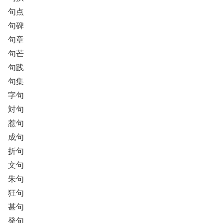
句点
句碑
句章
句芒
句践
句集
字句
対句
惹句
成句
折句
文句
朱句
狂句
甚句
発句