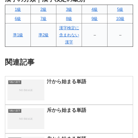
1級
2級
3級
4級
5級
6級
7級
8級
9級
10級
漢字検定に
準1級
準2級
含まれない
–
–
漢字
関連記事
汁から始まる単語
5画の漢字
斥から始まる単語
5画の漢字