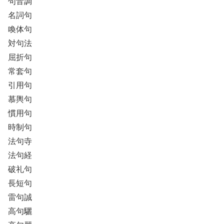
句音調
名詞句
喚体句
対句法
屈折句
常套句
引用句
慕輿句
慣用句
時制句
法句寺
法句経
破礼句
長短句
雷句誠
高句驪