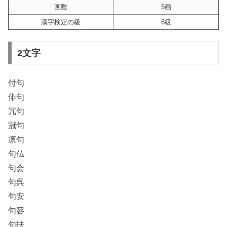
画数
5画
漢字検定の級
6級
2文字
付句
俳句
冗句
冠句
凛句
句仏
句会
句呉
句安
句容
句扶