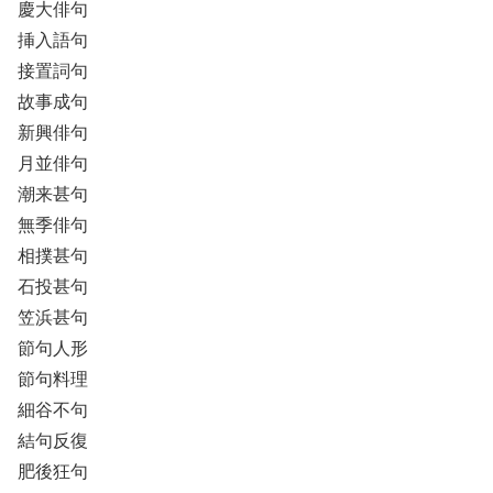
慶大俳句
挿入語句
接置詞句
故事成句
新興俳句
月並俳句
潮来甚句
無季俳句
相撲甚句
石投甚句
笠浜甚句
節句人形
節句料理
細谷不句
結句反復
肥後狂句