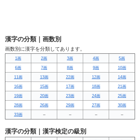
漢字の分類｜画数別
画数別に漢字を分類してあります。
1画
2画
3画
4画
5画
6画
7画
8画
9画
10画
11画
13画
22画
12画
14画
16画
15画
17画
18画
21画
19画
20画
23画
24画
25画
28画
26画
29画
27画
30画
33画
–
–
–
–
漢字の分類｜漢字検定の級別