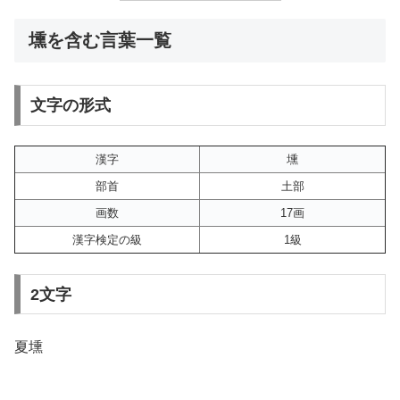
壎を含む言葉一覧
文字の形式
漢字
壎
部首
土部
画数
17画
漢字検定の級
1級
2文字
夏壎