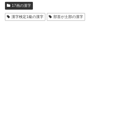
17画の漢字
漢字検定1級の漢字
部首が土部の漢字