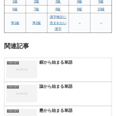
1級
2級
3級
4級
5級
6級
7級
8級
9級
10級
漢字検定に
準1級
準2級
含まれない
–
–
漢字
関連記事
鍜から始まる単語
17画の漢字
謚から始まる単語
17画の漢字
懋から始まる単語
17画の漢字