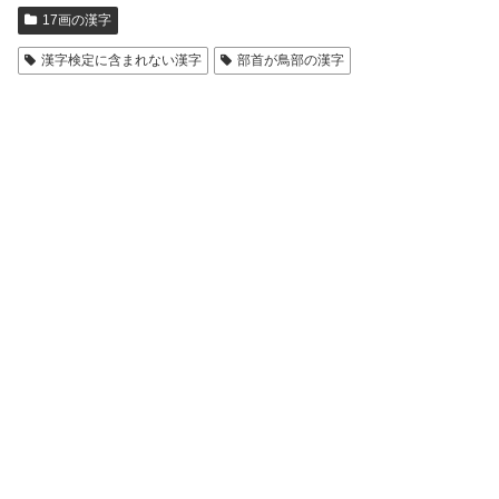
17画の漢字
漢字検定に含まれない漢字
部首が鳥部の漢字