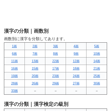
漢字の分類｜画数別
画数別に漢字を分類してあります。
1画
2画
3画
4画
5画
6画
7画
8画
9画
10画
11画
13画
22画
12画
14画
16画
15画
17画
18画
21画
19画
20画
23画
24画
25画
28画
26画
29画
27画
30画
33画
–
–
–
–
漢字の分類｜漢字検定の級別