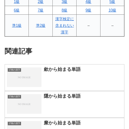
1級
2級
3級
4級
5級
6級
7級
8級
9級
10級
漢字検定に
準1級
準2級
含まれない
–
–
漢字
関連記事
歛から始まる単語
17画の漢字
隱から始まる単語
17画の漢字
縻から始まる単語
17画の漢字