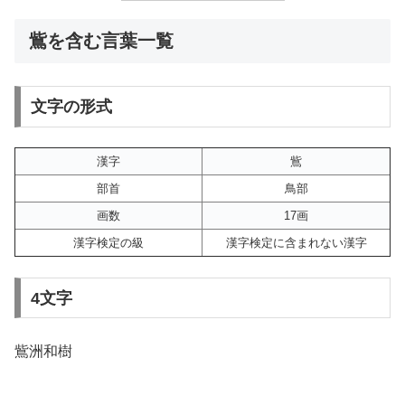
鴜を含む言葉一覧
文字の形式
漢字
鴜
部首
鳥部
画数
17画
漢字検定の級
漢字検定に含まれない漢字
4文字
鴜洲和樹