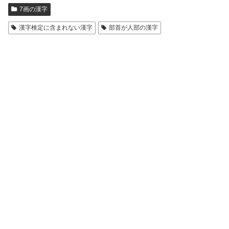
7画の漢字
漢字検定に含まれない漢字
部首が人部の漢字