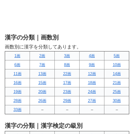
漢字の分類｜画数別
画数別に漢字を分類してあります。
1画
2画
3画
4画
5画
6画
7画
8画
9画
10画
11画
13画
22画
12画
14画
16画
15画
17画
18画
21画
19画
20画
23画
24画
25画
28画
26画
29画
27画
30画
33画
–
–
–
–
漢字の分類｜漢字検定の級別