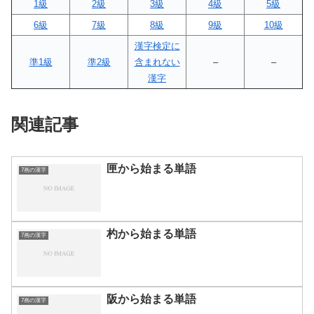
1級
2級
3級
4級
5級
6級
7級
8級
9級
10級
漢字検定に
準1級
準2級
含まれない
–
–
漢字
関連記事
匣から始まる単語
7画の漢字
杓から始まる単語
7画の漢字
阪から始まる単語
7画の漢字