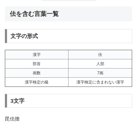
佉を含む言葉一覧
文字の形式
漢字
佉
部首
人部
画数
7画
漢字検定の級
漢字検定に含まれない漢字
3文字
毘佉擔