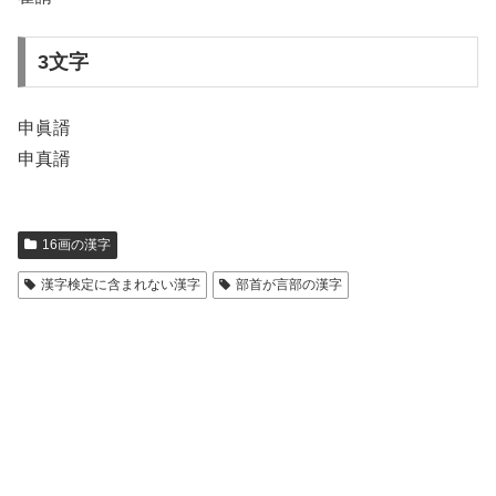
3文字
申眞諝
申真諝
16画の漢字
漢字検定に含まれない漢字
部首が言部の漢字