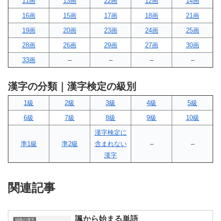
11画
13画
22画
12画
14画
16画
15画
17画
18画
21画
19画
20画
23画
24画
25画
28画
26画
29画
27画
30画
33画
–
–
–
–
漢字の分類｜漢字検定の級別
1級
2級
3級
4級
5級
6級
7級
8級
9級
10級
漢字検定に
準1級
準2級
含まれない
–
–
漢字
関連記事
諷から始まる単語
16画の漢字