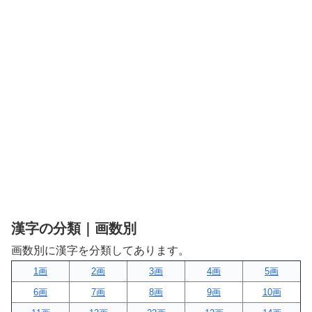
漢字の分類｜画数別
画数別に漢字を分類してあります。
1画
2画
3画
4画
5画
6画
7画
8画
9画
10画