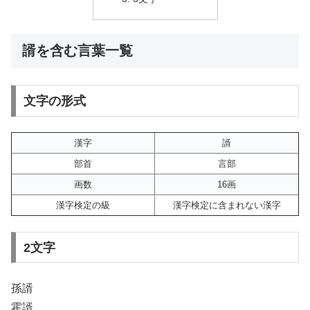
諝を含む言葉一覧
文字の形式
漢字
諝
部首
言部
画数
16画
漢字検定の級
漢字検定に含まれない漢字
2文字
孫諝
霍諝