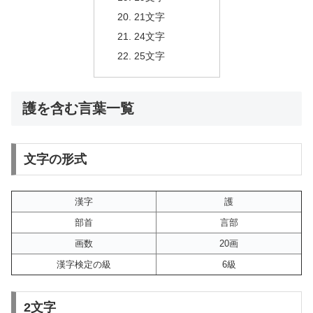
21文字
24文字
25文字
護を含む言葉一覧
文字の形式
漢字
護
部首
言部
画数
20画
漢字検定の級
6級
2文字