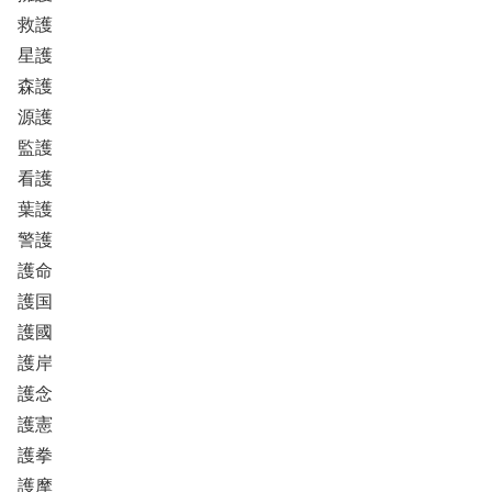
救護
星護
森護
源護
監護
看護
葉護
警護
護命
護国
護國
護岸
護念
護憲
護拳
護摩