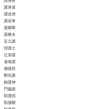
護身術
護身道
護送便
護送車
護郷隊
護雅夫
足立護
辯護士
辻加護
過保護
都護府
鄭先護
鎮護神
門脇護
防護団
防護帽