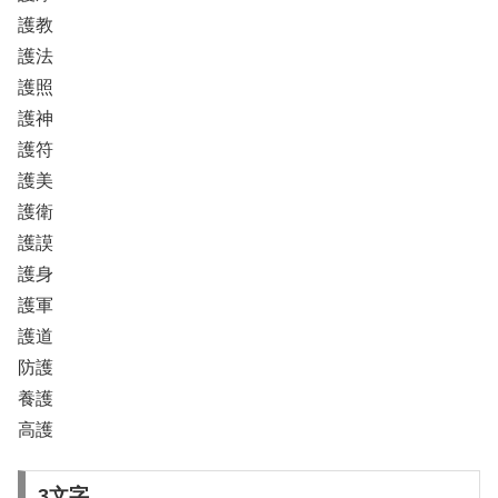
護教
護法
護照
護神
護符
護美
護衛
護謨
護身
護軍
護道
防護
養護
高護
3文字