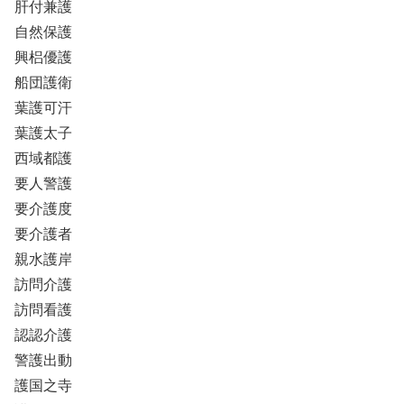
肝付兼護
自然保護
興梠優護
船団護衛
葉護可汗
葉護太子
西域都護
要人警護
要介護度
要介護者
親水護岸
訪問介護
訪問看護
認認介護
警護出動
護国之寺