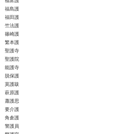
福富護
福島護
福田護
竺法護
篠崎護
繁本護
聖護寺
聖護院
能護寺
脱保護
莫護跋
萩原護
蕭護思
要介護
角倉護
警護員