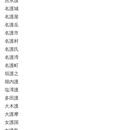
吉永護
名護城
名護屋
名護岳
名護市
名護村
名護氏
名護湾
名護町
垣護之
堀内護
塩澤護
多田護
大木護
大護摩
女護国