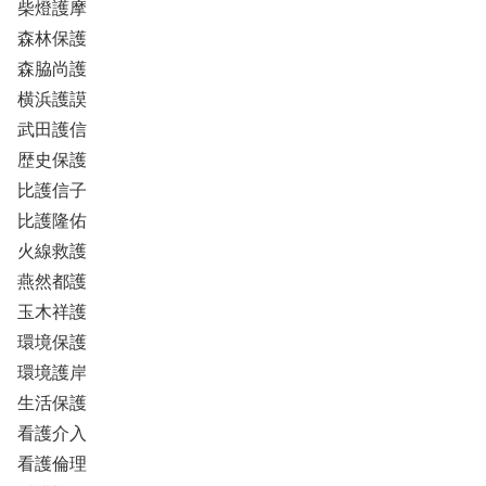
柴燈護摩
森林保護
森脇尚護
横浜護謨
武田護信
歴史保護
比護信子
比護隆佑
火線救護
燕然都護
玉木祥護
環境保護
環境護岸
生活保護
看護介入
看護倫理