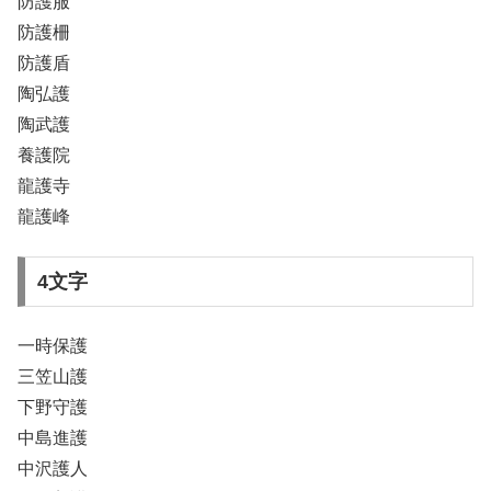
防護服
防護柵
防護盾
陶弘護
陶武護
養護院
龍護寺
龍護峰
4文字
一時保護
三笠山護
下野守護
中島進護
中沢護人