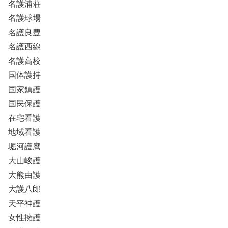
名護浦荘
名護球場
名護良豊
名護西線
名護高校
国体護持
国家鎮護
国民保護
在宅看護
地域看護
堀河護麿
大山峻護
大熊由護
大護八郎
天平神護
女性擁護