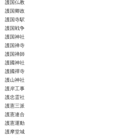
護国仏教
護国卿政
護国寺駅
護国戦争
護国神社
護国禅寺
護国禅師
護國神社
護國禪寺
護山神社
護岸工事
護忠霊社
護憲三派
護憲連合
護憲運動
護摩堂城