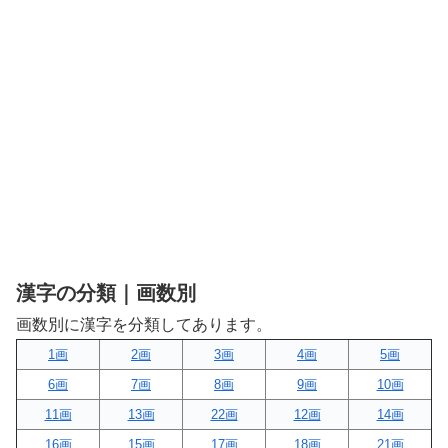
漢字の分類｜画数別
画数別に漢字を分類してあります。
1画
2画
3画
4画
5画
6画
7画
8画
9画
10画
11画
13画
22画
12画
14画
16画
15画
17画
18画
21画