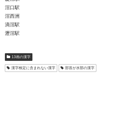
滘口駅
滘西洲
滴滘駅
瀝滘駅
13画の漢字
漢字検定に含まれない漢字
部首が水部の漢字