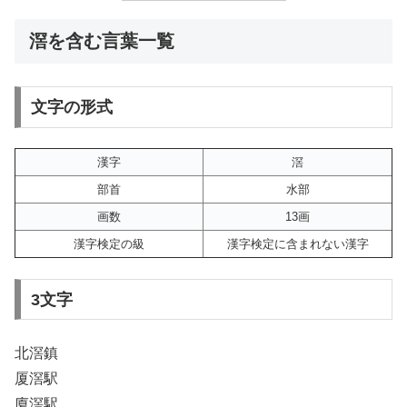
滘を含む言葉一覧
文字の形式
漢字
滘
部首
水部
画数
13画
漢字検定の級
漢字検定に含まれない漢字
3文字
北滘鎮
厦滘駅
廈滘駅