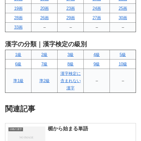
19画
20画
23画
24画
25画
28画
26画
29画
27画
30画
33画
–
–
–
–
漢字の分類｜漢字検定の級別
1級
2級
3級
4級
5級
6級
7級
8級
9級
10級
漢字検定に
準1級
準2級
含まれない
–
–
漢字
関連記事
楣から始まる単語
13画の漢字