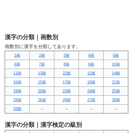
漢字の分類｜画数別
画数別に漢字を分類してあります。
1画
2画
3画
4画
5画
6画
7画
8画
9画
10画
11画
13画
22画
12画
14画
16画
15画
17画
18画
21画
19画
20画
23画
24画
25画
28画
26画
29画
27画
30画
33画
–
–
–
–
漢字の分類｜漢字検定の級別