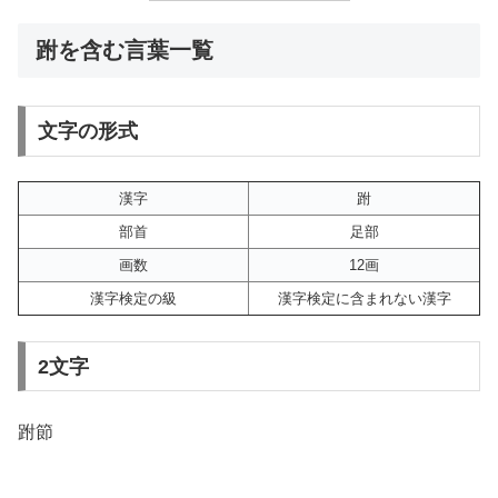
跗を含む言葉一覧
文字の形式
漢字
跗
部首
足部
画数
12画
漢字検定の級
漢字検定に含まれない漢字
2文字
跗節