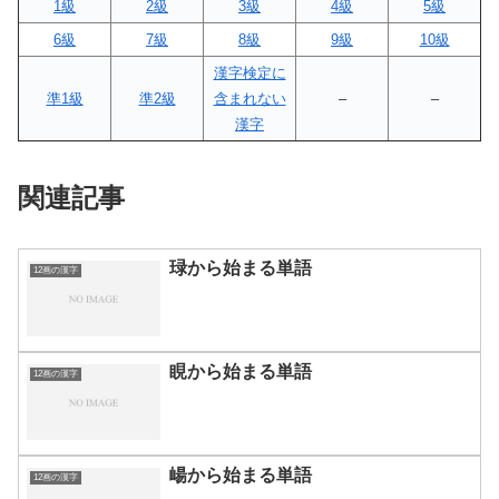
1級
2級
3級
4級
5級
6級
7級
8級
9級
10級
漢字検定に
準1級
準2級
含まれない
–
–
漢字
関連記事
琭から始まる単語
12画の漢字
睍から始まる単語
12画の漢字
崵から始まる単語
12画の漢字