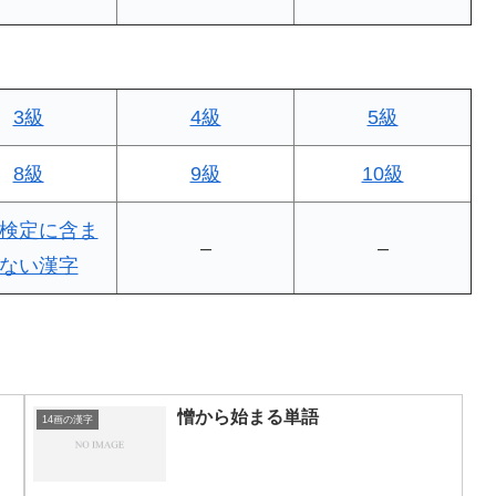
3級
4級
5級
8級
9級
10級
検定に含ま
–
–
ない漢字
憎から始まる単語
14画の漢字