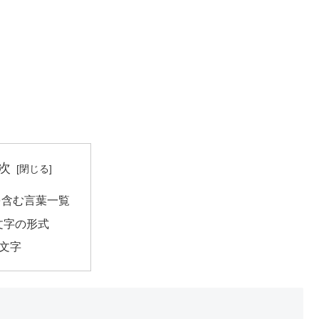
次
を含む言葉一覧
文字の形式
2文字