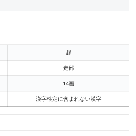
趕
走部
14画
漢字検定に含まれない漢字