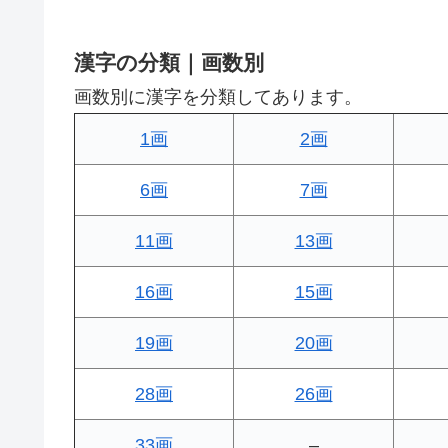
漢字の分類｜画数別
画数別に漢字を分類してあります。
1画
2画
6画
7画
11画
13画
16画
15画
19画
20画
28画
26画
33画
–