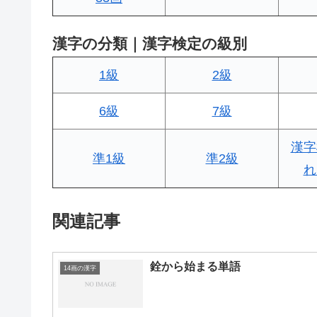
漢字の分類｜漢字検定の級別
1級
2級
6級
7級
漢字
準1級
準2級
れ
関連記事
銓から始まる単語
14画の漢字