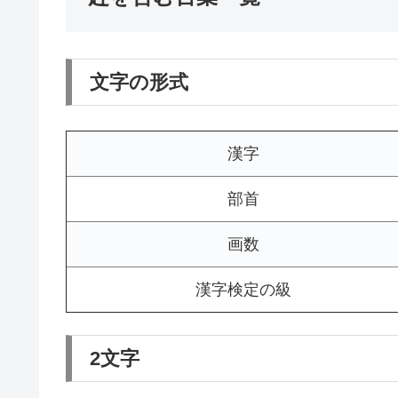
文字の形式
漢字
部首
画数
漢字検定の級
2文字