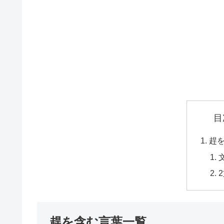
目
趕
趕を含む言葉一覧