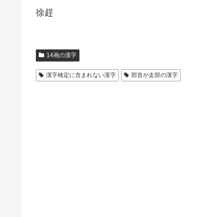
徐趕
14画の漢字
漢字検定に含まれない漢字
部首が走部の漢字