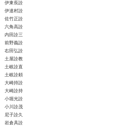
伊東長詮
伊達村詮
佐竹正詮
六角高詮
内田詮三
前野義詮
右田弘詮
土屋詮教
土岐詮直
土岐詮頼
大崎持詮
大崎詮持
小堀光詮
小川詮茂
尼子詮久
岩倉具詮