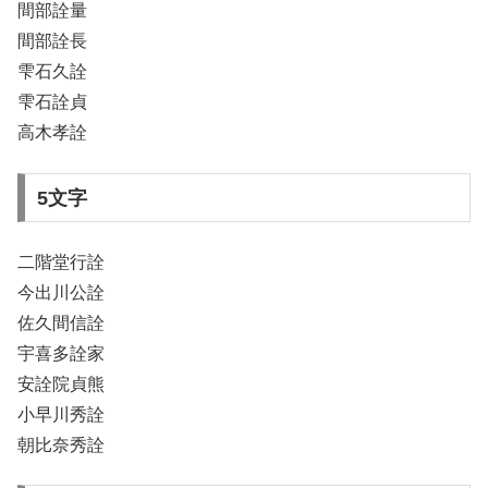
間部詮量
間部詮長
雫石久詮
雫石詮貞
高木孝詮
5文字
二階堂行詮
今出川公詮
佐久間信詮
宇喜多詮家
安詮院貞熊
小早川秀詮
朝比奈秀詮