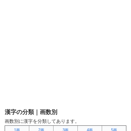
漢字の分類｜画数別
画数別に漢字を分類してあります。
1画
2画
3画
4画
5画