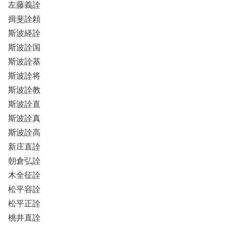
左藤義詮
揖斐詮頼
斯波経詮
斯波詮国
斯波詮基
斯波詮将
斯波詮教
斯波詮直
斯波詮真
斯波詮高
新庄直詮
朝倉弘詮
木全征詮
松平容詮
松平正詮
桃井直詮