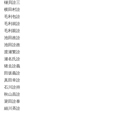
樋貝詮三
横田村詮
毛利包詮
毛利就詮
毛利親詮
池田政詮
池田詮政
渡瀬繁詮
瀬名氏詮
猪去詮義
田坂義詮
真田幸詮
石川詮持
秋山昌詮
簗田詮泰
細川斉詮