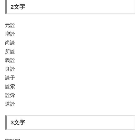
2文字
元詮
増詮
尚詮
所詮
義詮
良詮
詮子
詮索
詮舜
道詮
3文字