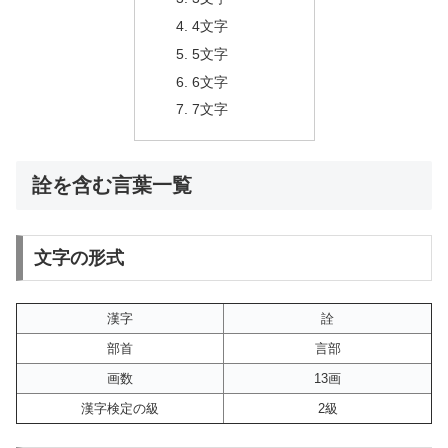
4文字
5文字
6文字
7文字
詮を含む言葉一覧
文字の形式
漢字
詮
部首
言部
画数
13画
漢字検定の級
2級