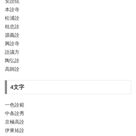
安詮院
本詮寺
松浦詮
桂忠詮
源義詮
興詮寺
詮議方
陶弘詮
高師詮
4文字
一色詮範
中条詮秀
京極高詮
伊東祐詮