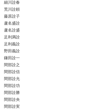
細川詮春
荒川詮頼
藤原詮子
蘆名盛詮
蘆名詮盛
足利満詮
足利義詮
野田義詮
鎌田詮一
間部詮之
間部詮信
間部詮允
間部詮功
間部詮勝
間部詮央
間部詮実