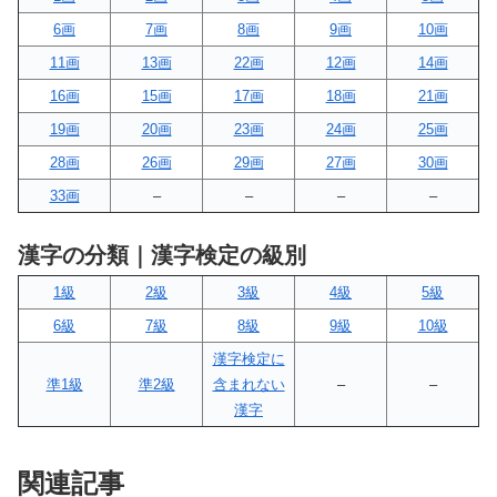
6画
7画
8画
9画
10画
11画
13画
22画
12画
14画
16画
15画
17画
18画
21画
19画
20画
23画
24画
25画
28画
26画
29画
27画
30画
33画
–
–
–
–
漢字の分類｜漢字検定の級別
1級
2級
3級
4級
5級
6級
7級
8級
9級
10級
漢字検定に
準1級
準2級
含まれない
–
–
漢字
関連記事