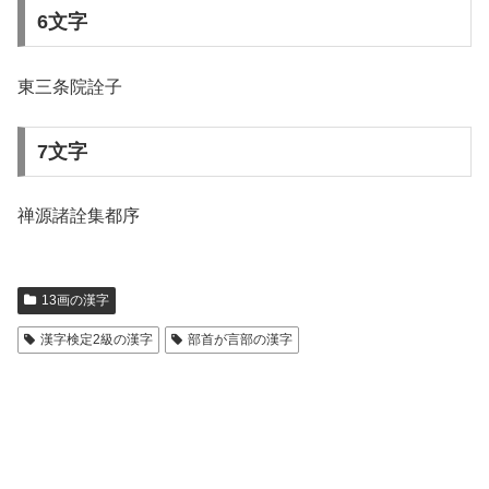
6文字
東三条院詮子
7文字
禅源諸詮集都序
13画の漢字
漢字検定2級の漢字
部首が言部の漢字