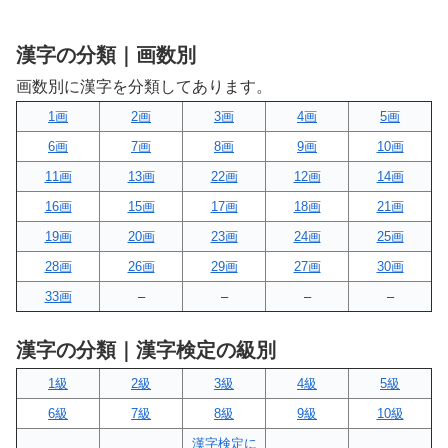
漢字の分類｜画数別
画数別に漢字を分類してあります。
1画
2画
3画
4画
5画
6画
7画
8画
9画
10画
11画
13画
22画
12画
14画
16画
15画
17画
18画
21画
19画
20画
23画
24画
25画
28画
26画
29画
27画
30画
33画
–
–
–
–
漢字の分類｜漢字検定の級別
1級
2級
3級
4級
5級
6級
7級
8級
9級
10級
漢字検定に