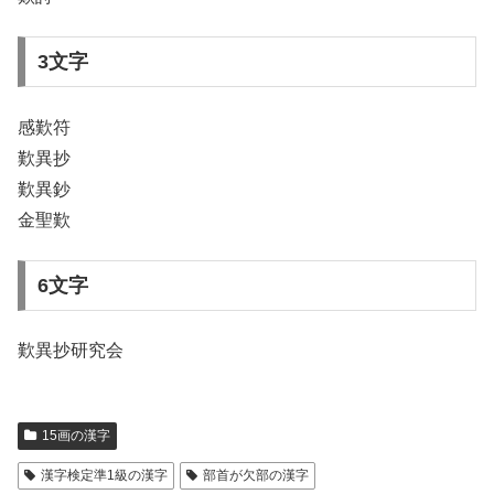
3文字
感歎符
歎異抄
歎異鈔
金聖歎
6文字
歎異抄研究会
15画の漢字
漢字検定準1級の漢字
部首が欠部の漢字