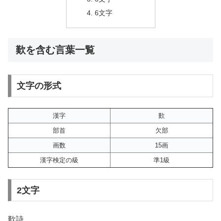
6文字
歎を含む言葉一覧
文字の形式
漢字
歎
部首
欠部
画数
15画
漢字検定の級
準1級
2文字
歎詩