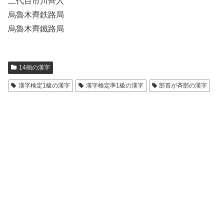
二代目市川齊入
烏魯木齊鉄路局
烏魯木齊鐵路局
14画の漢字
漢字検定1級の漢字
漢字検定準1級の漢字
部首が斉部の漢字