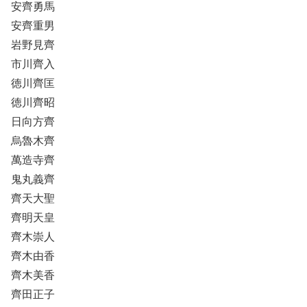
安齊勇馬
安齊重男
岩野見齊
市川齊入
徳川齊匡
徳川齊昭
日向方齊
烏魯木齊
萬造寺齊
鬼丸義齊
齊天大聖
齊明天皇
齊木崇人
齊木由香
齊木美香
齊田正子