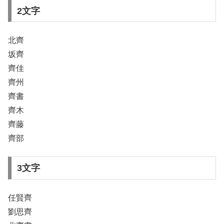
2文字
北齊
坂齊
齊佳
齊州
齊書
齊木
齊藤
齊部
3文字
任賢齊
劉思齊