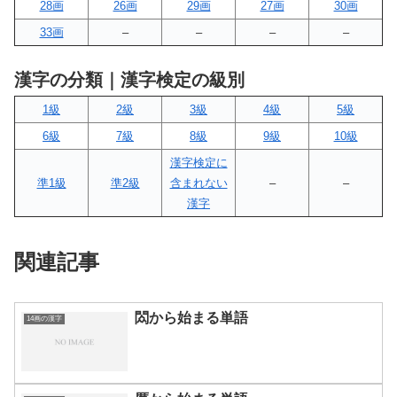
28画
26画
29画
27画
30画
33画
–
–
–
–
漢字の分類｜漢字検定の級別
1級
2級
3級
4級
5級
6級
7級
8級
9級
10級
漢字検定に
準1級
準2級
含まれない
–
–
漢字
関連記事
閦から始まる単語
14画の漢字