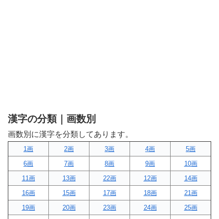
漢字の分類｜画数別
画数別に漢字を分類してあります。
1画
2画
3画
4画
5画
6画
7画
8画
9画
10画
11画
13画
22画
12画
14画
16画
15画
17画
18画
21画
19画
20画
23画
24画
25画