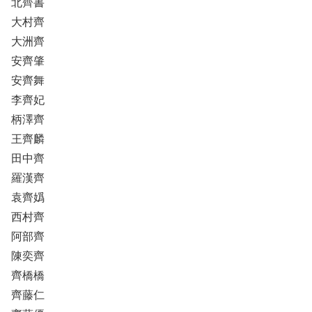
北齊書
大村齊
大洲齊
安齊肇
安齊舞
李齊妃
柄澤齊
王齊麟
田中齊
羅漢齊
袁齊嬀
西村齊
阿部齊
陳奕齊
齊橋橋
齊藤仁