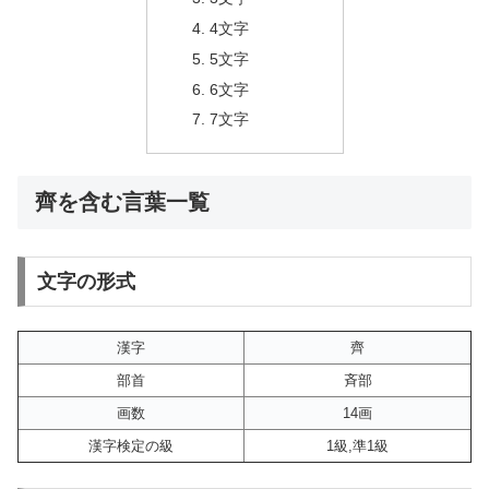
4文字
5文字
6文字
7文字
齊を含む言葉一覧
文字の形式
漢字
齊
部首
斉部
画数
14画
漢字検定の級
1級,準1級