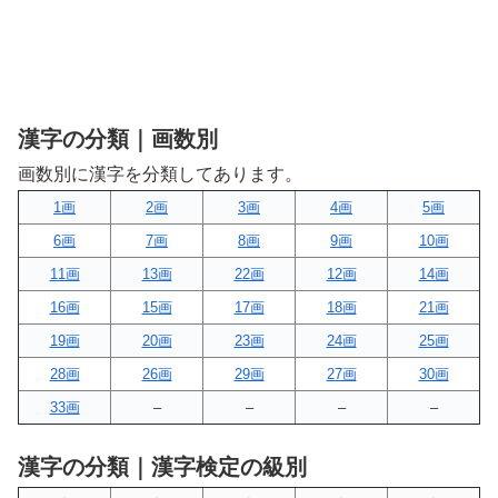
漢字の分類｜画数別
画数別に漢字を分類してあります。
1画
2画
3画
4画
5画
6画
7画
8画
9画
10画
11画
13画
22画
12画
14画
16画
15画
17画
18画
21画
19画
20画
23画
24画
25画
28画
26画
29画
27画
30画
33画
–
–
–
–
漢字の分類｜漢字検定の級別