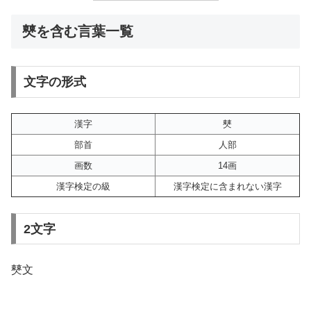
僰を含む言葉一覧
文字の形式
漢字
僰
部首
人部
画数
14画
漢字検定の級
漢字検定に含まれない漢字
2文字
僰文