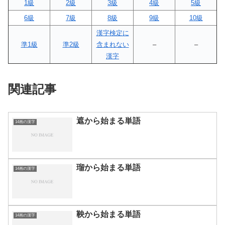
1級
2級
3級
4級
5級
6級
7級
8級
9級
10級
漢字検定に
準1級
準2級
含まれない
–
–
漢字
関連記事
遮から始まる単語
14画の漢字
瑠から始まる単語
14画の漢字
鞅から始まる単語
14画の漢字