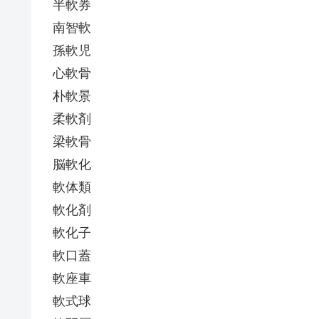
半軟券
南智軟
孫軟児
心軟骨
朴軟景
柔軟剤
梁軟骨
脳軟化
軟体類
軟化剤
軟化子
軟口蓋
軟座車
軟式球