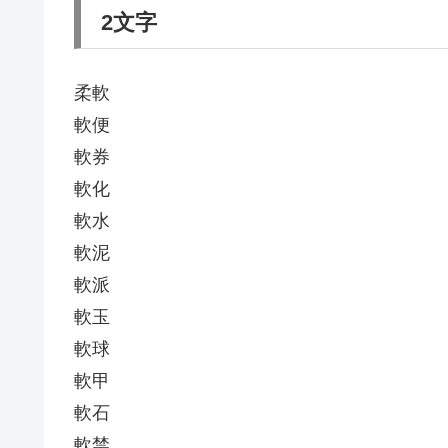
2文字
柔軟
軟便
軟券
軟化
軟水
軟泥
軟派
軟玉
軟球
軟甲
軟石
軟禁