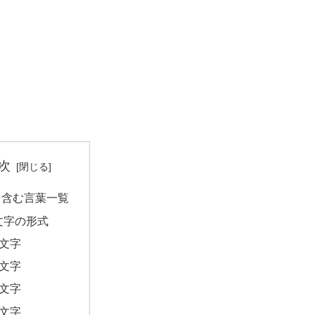
次
を含む言葉一覧
文字の形式
2文字
3文字
4文字
5文字