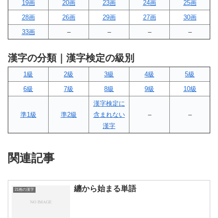
19画
20画
23画
24画
25画
28画
26画
29画
27画
30画
33画
–
–
–
–
漢字の分類｜漢字検定の級別
1級
2級
3級
4級
5級
6級
7級
8級
9級
10級
漢字検定に
準1級
準2級
含まれない
–
–
漢字
関連記事
纏から始まる単語
21画の漢字