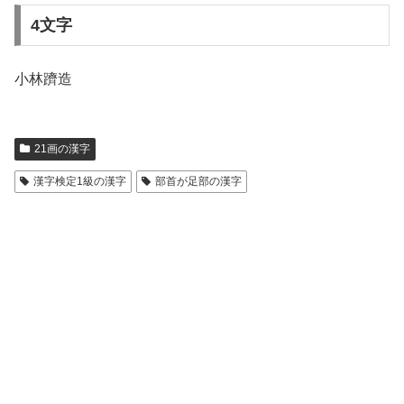
4文字
小林躋造
21画の漢字
漢字検定1級の漢字
部首が足部の漢字