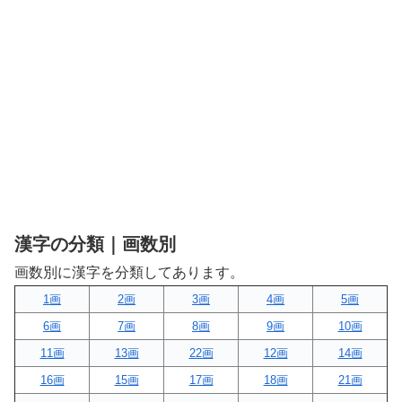
漢字の分類｜画数別
画数別に漢字を分類してあります。
1画
2画
3画
4画
5画
6画
7画
8画
9画
10画
11画
13画
22画
12画
14画
16画
15画
17画
18画
21画