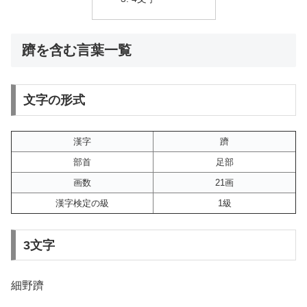
躋を含む言葉一覧
文字の形式
漢字
躋
部首
足部
画数
21画
漢字検定の級
1級
3文字
細野躋