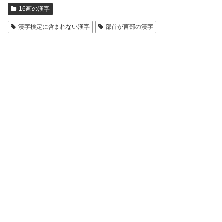
16画の漢字
漢字検定に含まれない漢字
部首が言部の漢字