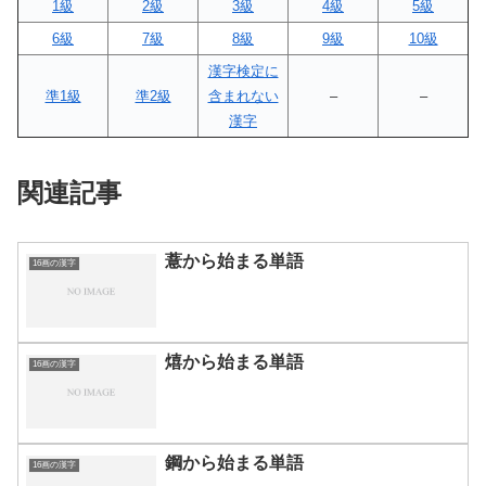
1級
2級
3級
4級
5級
6級
7級
8級
9級
10級
漢字検定に
準1級
準2級
含まれない
–
–
漢字
関連記事
薏から始まる単語
16画の漢字
熺から始まる単語
16画の漢字
鋼から始まる単語
16画の漢字