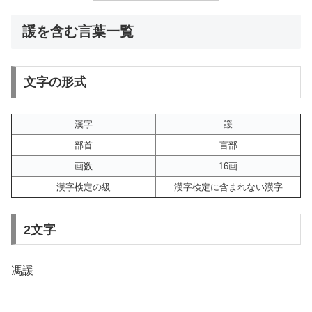
諼を含む言葉一覧
文字の形式
漢字
諼
部首
言部
画数
16画
漢字検定の級
漢字検定に含まれない漢字
2文字
馮諼