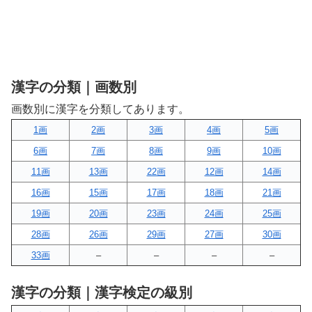
漢字の分類｜画数別
画数別に漢字を分類してあります。
1画
2画
3画
4画
5画
6画
7画
8画
9画
10画
11画
13画
22画
12画
14画
16画
15画
17画
18画
21画
19画
20画
23画
24画
25画
28画
26画
29画
27画
30画
33画
–
–
–
–
漢字の分類｜漢字検定の級別