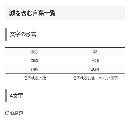
諴を含む言葉一覧
文字の形式
漢字
諴
部首
言部
画数
16画
漢字検定の級
漢字検定に含まれない漢字
4文字
砂泊諴秀