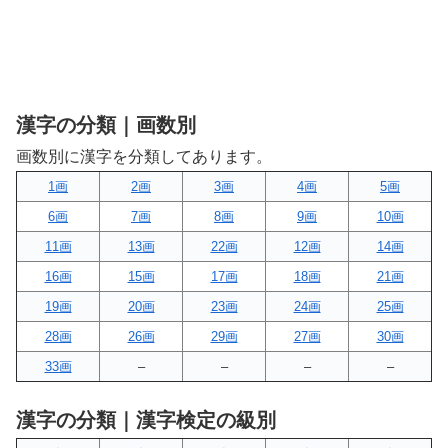
漢字の分類｜画数別
画数別に漢字を分類してあります。
1画
2画
3画
4画
5画
6画
7画
8画
9画
10画
11画
13画
22画
12画
14画
16画
15画
17画
18画
21画
19画
20画
23画
24画
25画
28画
26画
29画
27画
30画
33画
–
–
–
–
漢字の分類｜漢字検定の級別