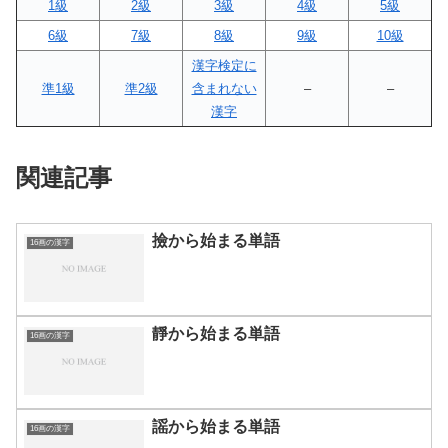
1級
2級
3級
4級
5級
6級
7級
8級
9級
10級
漢字検定に
準1級
準2級
含まれない
–
–
漢字
関連記事
撿から始まる単語
16画の漢字
靜から始まる単語
16画の漢字
謡から始まる単語
16画の漢字