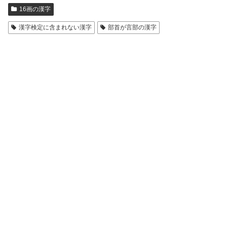
16画の漢字
漢字検定に含まれない漢字
部首が言部の漢字