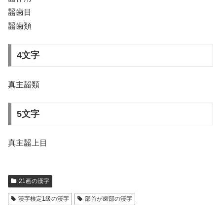
齧歯目
齧歯類
4文字
真主齧類
5文字
真主齧上目
21画の漢字
漢字検定1級の漢字
部首が歯部の漢字