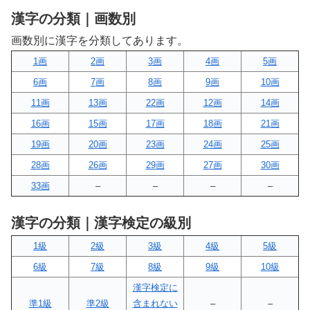
漢字の分類｜画数別
画数別に漢字を分類してあります。
1画
2画
3画
4画
5画
6画
7画
8画
9画
10画
11画
13画
22画
12画
14画
16画
15画
17画
18画
21画
19画
20画
23画
24画
25画
28画
26画
29画
27画
30画
33画
–
–
–
–
漢字の分類｜漢字検定の級別
1級
2級
3級
4級
5級
6級
7級
8級
9級
10級
漢字検定に
準1級
準2級
含まれない
–
–