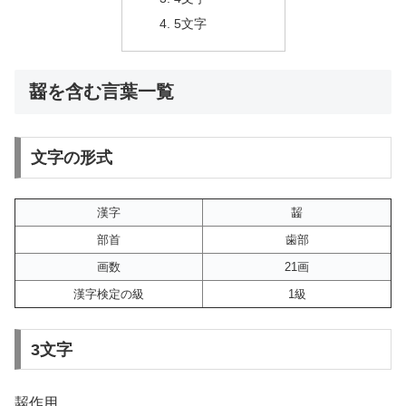
5文字
齧を含む言葉一覧
文字の形式
漢字
齧
部首
歯部
画数
21画
漢字検定の級
1級
3文字
齧作用