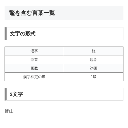
鼇を含む言葉一覧
文字の形式
漢字
鼇
部首
黽部
画数
24画
漢字検定の級
1級
2文字
鼇山