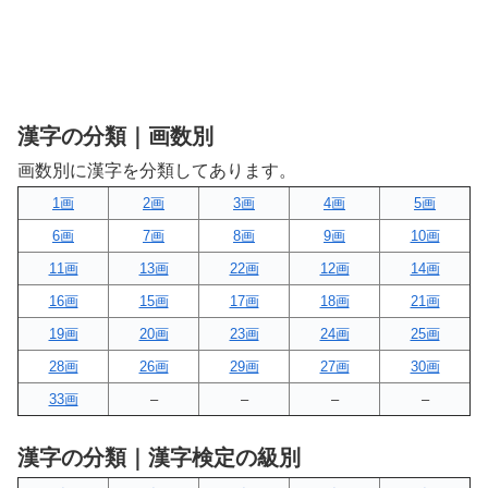
漢字の分類｜画数別
画数別に漢字を分類してあります。
1画
2画
3画
4画
5画
6画
7画
8画
9画
10画
11画
13画
22画
12画
14画
16画
15画
17画
18画
21画
19画
20画
23画
24画
25画
28画
26画
29画
27画
30画
33画
–
–
–
–
漢字の分類｜漢字検定の級別