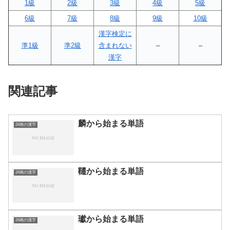
1級
2級
3級
4級
5級
6級
7級
8級
9級
10級
漢字検定に
準1級
準2級
含まれない
–
–
漢字
関連記事
麟から始まる単語
24画の漢字
韆から始まる単語
24画の漢字
瓛から始まる単語
24画の漢字