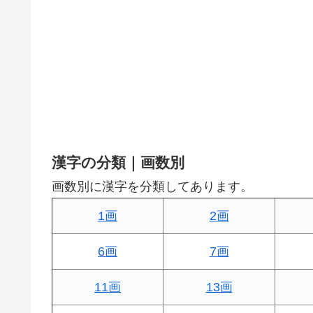
漢字の分類｜画数別
画数別に漢字を分類してあります。
1画
2画
6画
7画
11画
13画