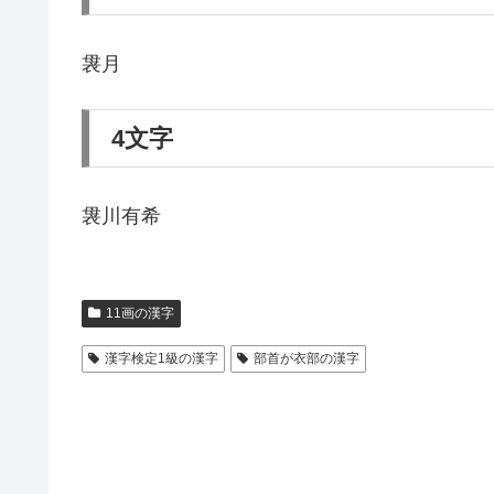
袰月
4文字
袰川有希
11画の漢字
漢字検定1級の漢字
部首が衣部の漢字