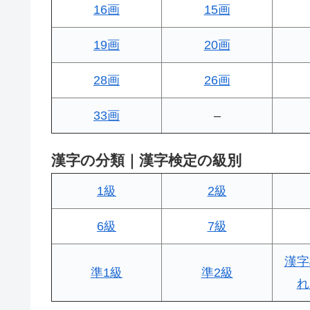
16画
15画
19画
20画
28画
26画
33画
–
漢字の分類｜漢字検定の級別
1級
2級
6級
7級
漢字
準1級
準2級
れ