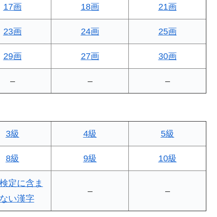
17画
18画
21画
23画
24画
25画
29画
27画
30画
–
–
–
3級
4級
5級
8級
9級
10級
検定に含ま
–
–
ない漢字