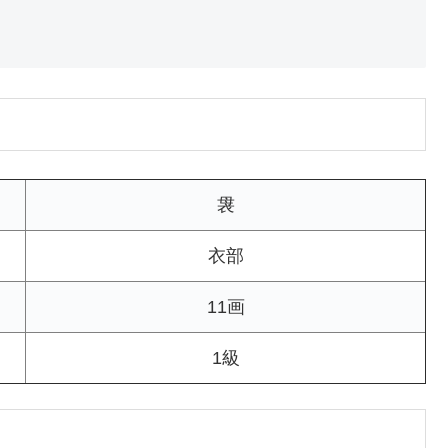
袰
衣部
11画
1級