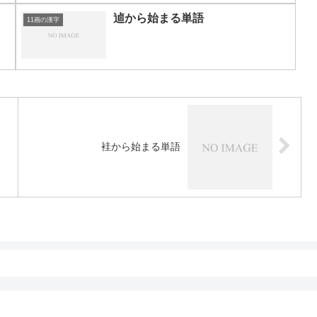
逌から始まる単語
11画の漢字
袿から始まる単語