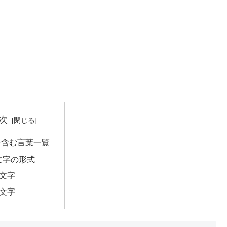
次
を含む言葉一覧
文字の形式
2文字
4文字