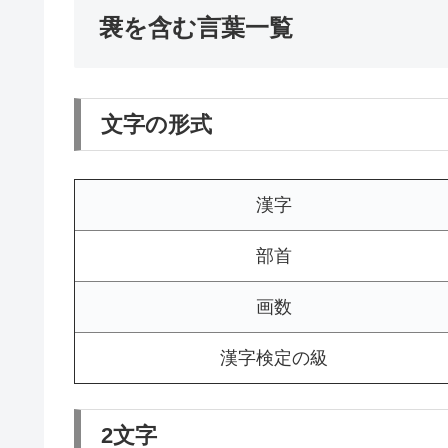
袰を含む言葉一覧
文字の形式
漢字
部首
画数
漢字検定の級
2文字