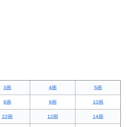
3画
4画
5画
8画
9画
10画
22画
12画
14画