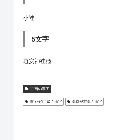
小袿
5文字
埴安神袿姫
11画の漢字
漢字検定1級の漢字
部首が衣部の漢字