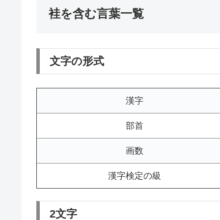
袿を含む言葉一覧
文字の形式
漢字
部首
画数
漢字検定の級
2文字