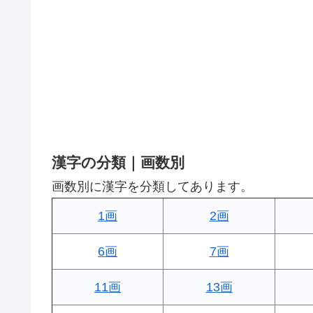
漢字の分類｜画数別
画数別に漢字を分類してあります。
1画
2画
6画
7画
11画
13画