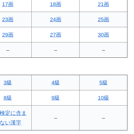
17画
18画
21画
23画
24画
25画
29画
27画
30画
–
–
–
3級
4級
5級
8級
9級
10級
検定に含ま
–
–
ない漢字