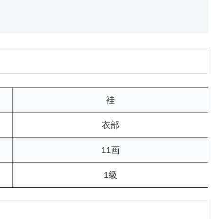
袿
衣部
11画
1級