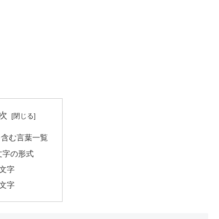
次
を含む言葉一覧
文字の形式
2文字
5文字