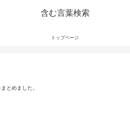
含む言葉検索
トップページ
をまとめました。