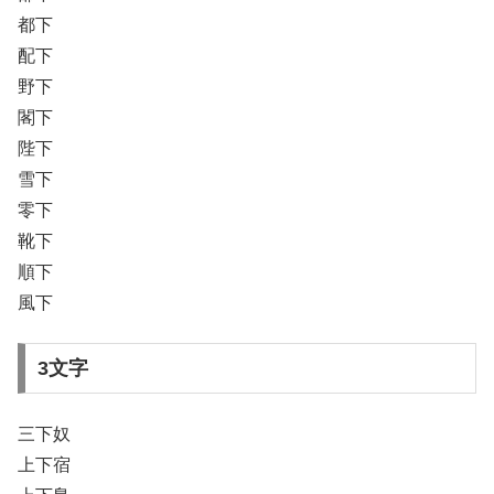
都下
配下
野下
閣下
陛下
雪下
零下
靴下
順下
風下
3文字
三下奴
上下宿