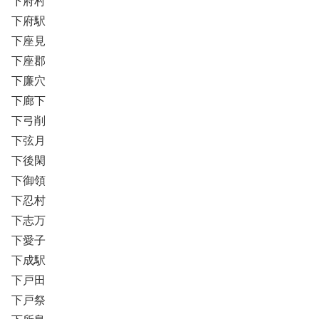
下府村
下府駅
下座見
下座郡
下廉穴
下廊下
下弓削
下弦月
下後閑
下御領
下忍村
下志万
下愛子
下成駅
下戸田
下戸祭