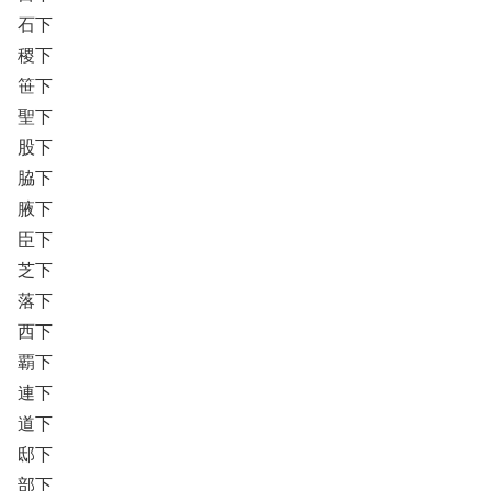
石下
稷下
笹下
聖下
股下
脇下
腋下
臣下
芝下
落下
西下
覇下
連下
道下
邸下
部下