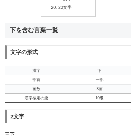
20文字
下を含む言葉一覧
文字の形式
漢字
下
部首
一部
画数
3画
漢字検定の級
10級
2文字
三下