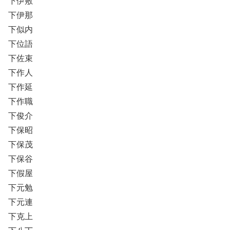
下伊敷
下伊那
下似内
下位語
下佐束
下作人
下作延
下作職
下俊介
下保昭
下保茂
下保谷
下假屋
下元勉
下元連
下克上