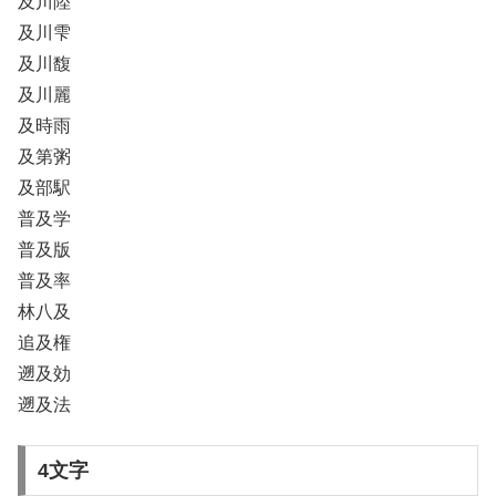
及川陸
及川雫
及川馥
及川麗
及時雨
及第粥
及部駅
普及学
普及版
普及率
林八及
追及権
遡及効
遡及法
4文字