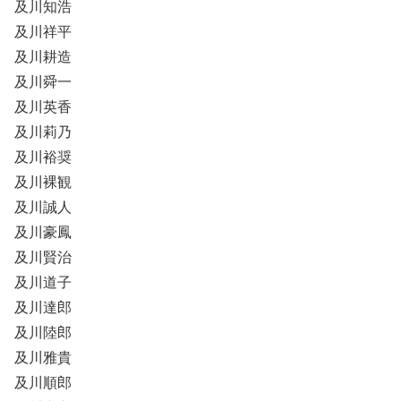
及川知浩
及川祥平
及川耕造
及川舜一
及川英香
及川莉乃
及川裕奨
及川裸観
及川誠人
及川豪鳳
及川賢治
及川道子
及川達郎
及川陸郎
及川雅貴
及川順郎