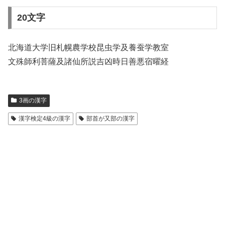
20文字
北海道大学旧札幌農学校昆虫学及養蚕学教室
文殊師利菩薩及諸仙所説吉凶時日善悪宿曜経
3画の漢字
漢字検定4級の漢字
部首が又部の漢字