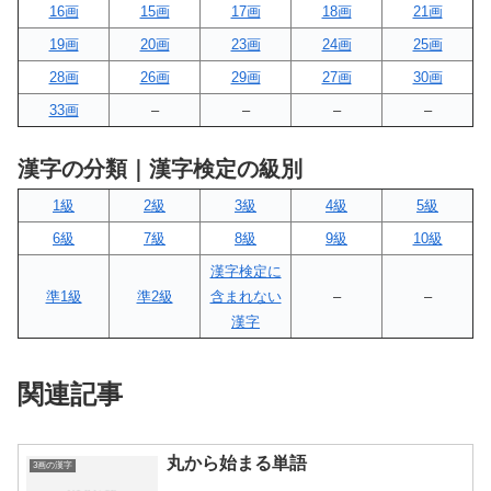
16画
15画
17画
18画
21画
19画
20画
23画
24画
25画
28画
26画
29画
27画
30画
33画
–
–
–
–
漢字の分類｜漢字検定の級別
1級
2級
3級
4級
5級
6級
7級
8級
9級
10級
漢字検定に
準1級
準2級
含まれない
–
–
漢字
関連記事
丸から始まる単語
3画の漢字