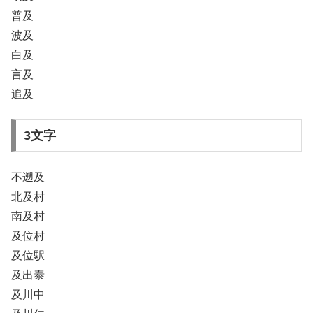
普及
波及
白及
言及
追及
3文字
不遡及
北及村
南及村
及位村
及位駅
及出泰
及川中