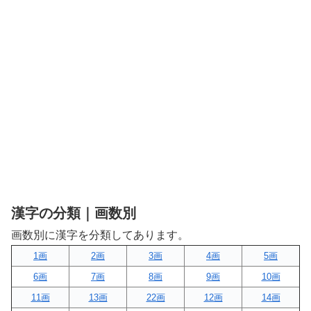
漢字の分類｜画数別
画数別に漢字を分類してあります。
1画
2画
3画
4画
5画
6画
7画
8画
9画
10画
11画
13画
22画
12画
14画