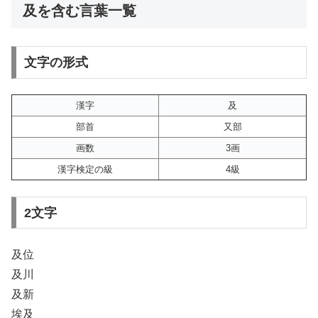
及を含む言葉一覧
文字の形式
漢字
及
部首
又部
画数
3画
漢字検定の級
4級
2文字
及位
及川
及新
埃及