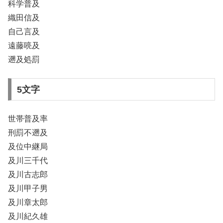
科学普及
織田信及
自己言及
遠藤喨及
遡及処罰
5文字
世帯普及率
刑罰不遡及
及位中継局
及川三千代
及川古志郎
及川甲子男
及川章太郎
及川紀久雄