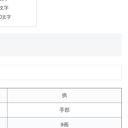
9文字
10文字
拱
手部
9画