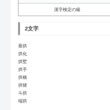
漢字検定の級
2文字
垂拱
拱化
拱墅
拱手
拱橋
拱猪
斗拱
端拱