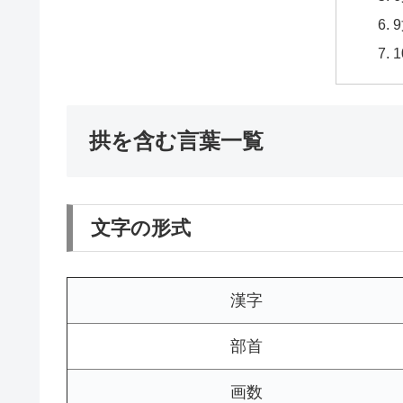
拱を含む言葉一覧
文字の形式
漢字
部首
画数