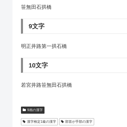
笹無田石拱橋
9文字
明正井路第一拱石橋
10文字
若宮井路笹無田石拱橋
9画の漢字
漢字検定1級の漢字
部首が手部の漢字