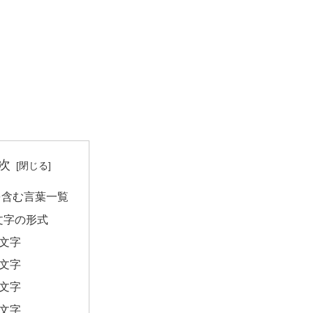
次
を含む言葉一覧
文字の形式
2文字
3文字
4文字
6文字