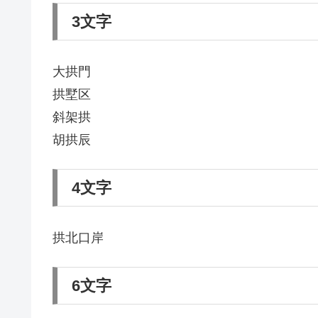
3文字
大拱門
拱墅区
斜架拱
胡拱辰
4文字
拱北口岸
6文字