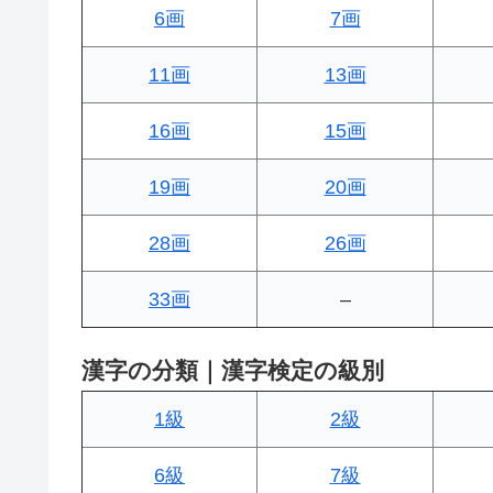
6画
7画
11画
13画
16画
15画
19画
20画
28画
26画
33画
–
漢字の分類｜漢字検定の級別
1級
2級
6級
7級