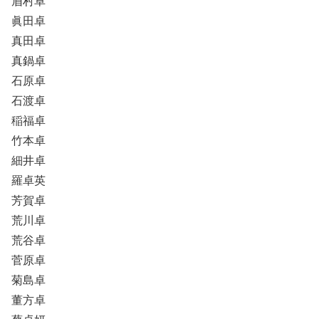
眉村卓
眞田卓
真田卓
真鍋卓
石原卓
石渡卓
稲福卓
竹本卓
細井卓
羅卓英
芳賀卓
荒川卓
荒谷卓
菅原卓
菊島卓
董方卓