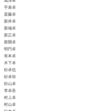
成澤卓
手束卓
斎藤卓
新井卓
新城卓
新正卓
新開卓
明円卓
有本卓
木下卓
杉卓也
杉卓弥
杉山卓
李卓吾
村上卓
村山卓