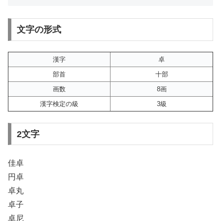
文字の形式
漢字
卓
部首
十部
画数
8画
漢字検定の級
3級
2文字
佳卓
円卓
卓丸
卓子
卓尼