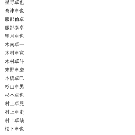
星野卓也
會津卓也
服部倫卓
服部泰卓
望月卓也
木南卓一
木村卓寛
木村卓斗
末野卓磨
本橋卓巳
杉山卓男
杉本卓也
村上卓児
村上卓史
村上卓哉
松下卓也