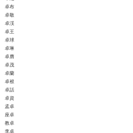
卓布
卓敬
卓渓
卓王
卓球
卓琳
卓膺
卓茂
卓蘭
卓袱
卓話
卓資
孟卓
座卓
教卓
李卓