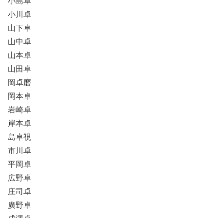
小島卓
小川卓
山下卓
山中卓
山本卓
山田卓
岡卓磨
岡本卓
岩崎卓
岸本卓
島卓視
市川卓
平岡卓
広野卓
庄司卓
廣野卓