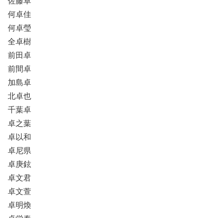
佐藤卓
何卓佳
何卓瑩
全卓樹
前田卓
前間卓
加島卓
北卓也
千葉卓
卓之葉
卓以和
卓尼県
卓庚鉉
卓文君
卓文萱
卓明煥