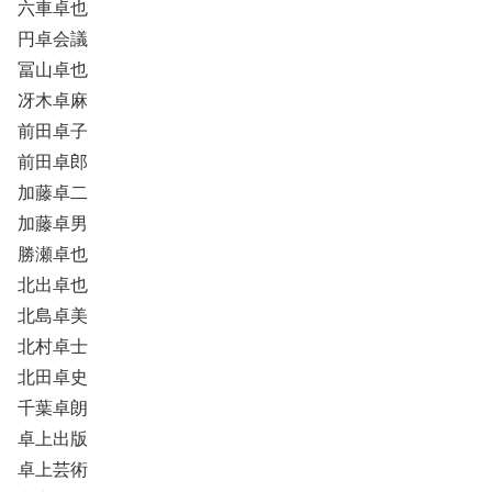
六車卓也
円卓会議
冨山卓也
冴木卓麻
前田卓子
前田卓郎
加藤卓二
加藤卓男
勝瀬卓也
北出卓也
北島卓美
北村卓士
北田卓史
千葉卓朗
卓上出版
卓上芸術