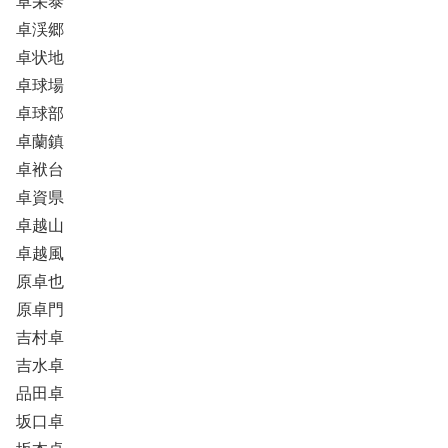
卓栄泰
卓渓郷
卓状地
卓球場
卓球部
卓蘭鎮
卓袱台
卓資県
卓越山
卓越風
原卓也
原卓門
吉村卓
吉水卓
品田卓
坂口卓