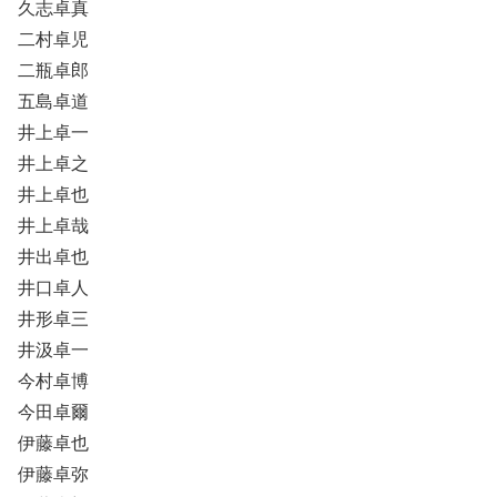
久志卓真
二村卓児
二瓶卓郎
五島卓道
井上卓一
井上卓之
井上卓也
井上卓哉
井出卓也
井口卓人
井形卓三
井汲卓一
今村卓博
今田卓爾
伊藤卓也
伊藤卓弥