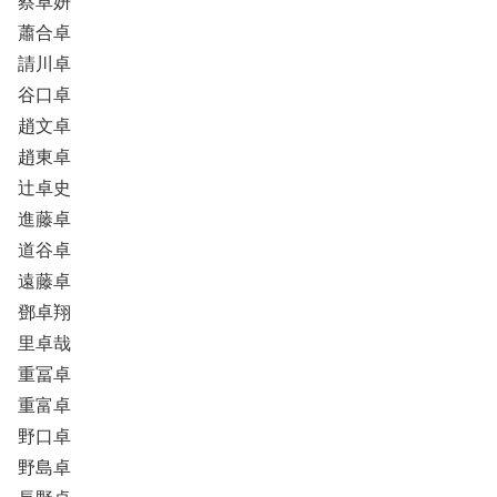
蔡卓妍
蕭合卓
請川卓
谷口卓
趙文卓
趙東卓
辻卓史
進藤卓
道谷卓
遠藤卓
鄧卓翔
里卓哉
重冨卓
重富卓
野口卓
野島卓