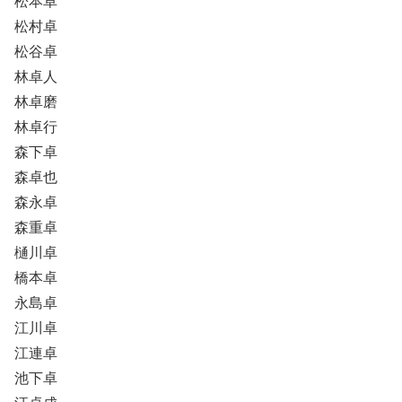
松本卓
松村卓
松谷卓
林卓人
林卓磨
林卓行
森下卓
森卓也
森永卓
森重卓
樋川卓
橋本卓
永島卓
江川卓
江連卓
池下卓