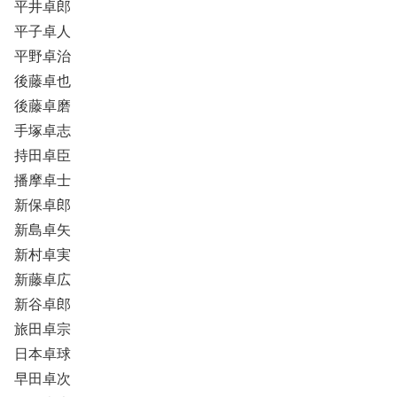
平井卓郎
平子卓人
平野卓治
後藤卓也
後藤卓磨
手塚卓志
持田卓臣
播摩卓士
新保卓郎
新島卓矢
新村卓実
新藤卓広
新谷卓郎
旅田卓宗
日本卓球
早田卓次