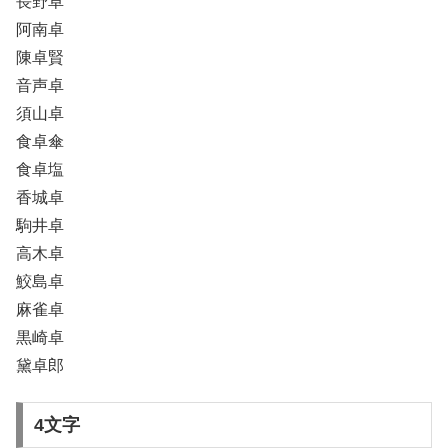
長野卓
阿南卓
陳卓賢
音声卓
須山卓
食卓傘
食卓塩
香城卓
駒井卓
高木卓
鮫島卓
麻雀卓
黒崎卓
黛卓郎
4文字