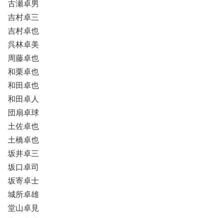
古瀬卓男
吉村卓三
吉村卓也
呉林卓美
周藤卓也
和栗卓也
和田卓也
和田卓人
団扇卓球
土佐卓也
土橋卓也
坂井卓三
坂口卓司
坂寄卓士
城所卓雄
堂山卓見