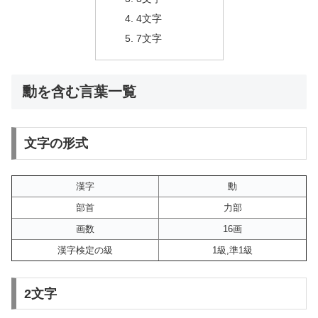
4文字
7文字
勳を含む言葉一覧
文字の形式
漢字
勳
部首
力部
画数
16画
漢字検定の級
1級,準1級
2文字