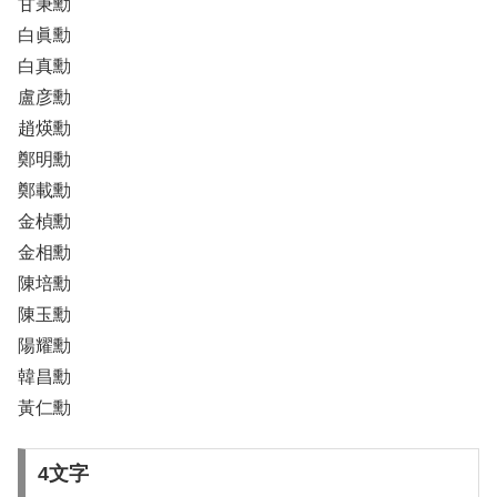
甘秉勳
白眞勳
白真勳
盧彦勳
趙煐勳
鄭明勳
鄭載勳
金楨勳
金相勳
陳培勳
陳玉勳
陽耀勳
韓昌勳
黃仁勳
4文字