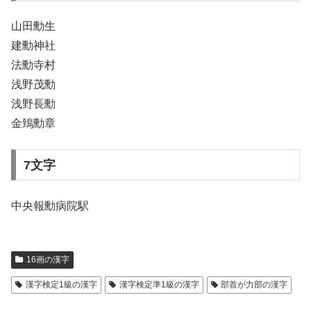
山田勳生
建勳神社
法勳寺村
浅野茂勳
浅野長勳
金鵄勳章
7文字
中央報勳病院駅
16画の漢字
漢字検定1級の漢字
漢字検定準1級の漢字
部首が力部の漢字