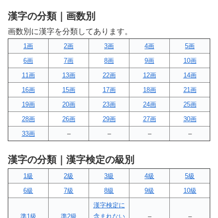
漢字の分類｜画数別
画数別に漢字を分類してあります。
1画
2画
3画
4画
5画
6画
7画
8画
9画
10画
11画
13画
22画
12画
14画
16画
15画
17画
18画
21画
19画
20画
23画
24画
25画
28画
26画
29画
27画
30画
33画
–
–
–
–
漢字の分類｜漢字検定の級別
1級
2級
3級
4級
5級
6級
7級
8級
9級
10級
漢字検定に
準1級
準2級
含まれない
–
–