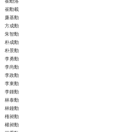
崔勳洛
崔勳載
廉基勳
方成勳
朱智勳
朴成勳
朴景勳
李勇勳
李尚勳
李政勳
李東勳
李鍾勳
林泰勳
林鐘勳
権昶勳
權昶勳