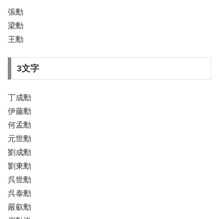
張勳
梁勳
王勳
3文字
丁成勳
伊藤勳
何孟勳
元世勳
劉成勳
劉東勳
呉世勳
呉泰勳
嚴叡勳